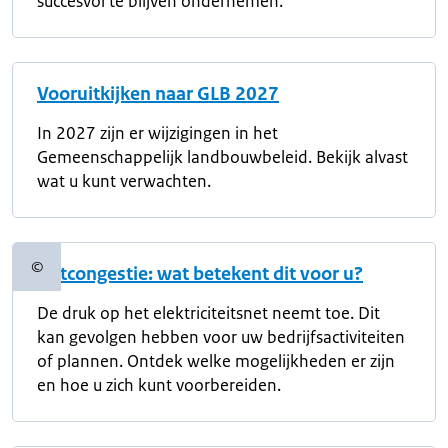
succesvol te blijven ondernemen.
Vooruitkijken naar GLB 2027
In 2027 zijn er wijzigingen in het
Gemeenschappelijk landbouwbeleid. Bekijk alvast
wat u kunt verwachten.
©
Netcongestie: wat betekent dit voor u?
Copyrightinformatie
De druk op het elektriciteitsnet neemt toe. Dit
kan gevolgen hebben voor uw bedrijfsactiviteiten
of plannen. Ontdek welke mogelijkheden er zijn
en hoe u zich kunt voorbereiden.