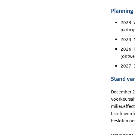
Planning
2023: 
partici
2024: 
2026: 
(ontwer
2027: S
Stand va
December 20
Voorkeursalt
milieueffect
IJsselmeerdi
besloten om 