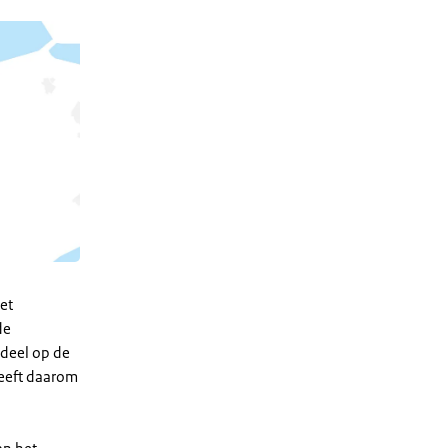
et
de
 deel op de
heeft daarom