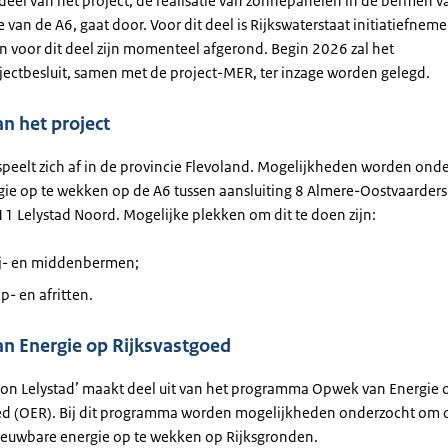
deel van het project, de realisatie van zonnepanelen in de bermen v
van de A6, gaat door. Voor dit deel is Rijkswaterstaat initiatiefneme
 voor dit deel zijn momenteel afgerond. Begin 2026 zal het
ectbesluit, samen met de project-MER, ter inzage worden gelegd.
an het project
 speelt zich af in de provincie Flevoland. Mogelijkheden worden on
ie op te wekken op de A6 tussen aansluiting 8 Almere-Oostvaarders
11 Lelystad Noord. Mogelijke plekken om dit te doen zijn:
zij- en middenbermen;
op- en afritten.
n Energie op Rijksvastgoed
 zon Lelystad’ maakt deel uit van het programma Opwek van Energie 
ed (OER). Bij dit programma worden mogelijkheden onderzocht om 
ieuwbare energie op te wekken op Rijksgronden.