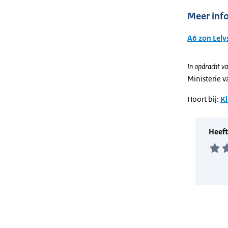
Meer inf
A6 zon Lely
In opdracht va
Ministerie 
Hoort bij:
Kl