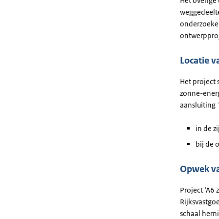
Het overige 
weggedeelte 
onderzoeken
ontwerpproj
Locatie v
Het project
zonne-energ
aansluiting 
in de 
bij de 
Opwek va
Project ‘A6
Rijksvastgo
schaal hern