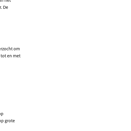
an het
r. De
derzocht om
 tot en met
op
op grote