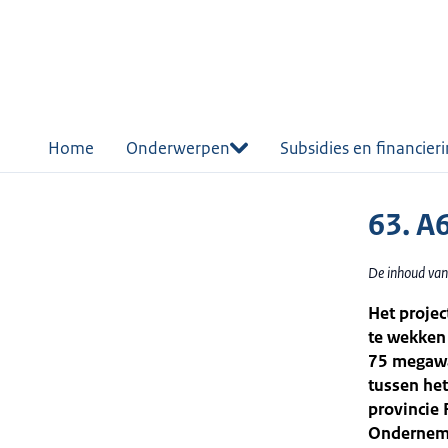
r de
tent
Home
Onderwerpen
Subsidies en financier
63. A
De inhoud van
Het proje
te wekken 
75 megawa
tussen het
provincie 
Onderneme