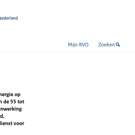
Nederland
Mijn RVO
Zoeken
nergie op
n de 55 tot
enwerking
d,
dienst voor