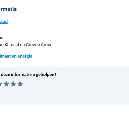
ormatie
stad
n:
van Klimaat en Groene Groei
imaat en energie