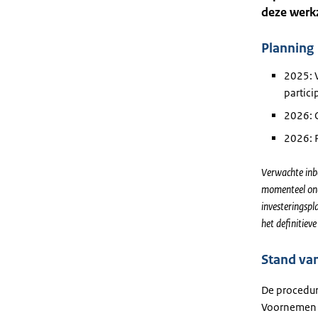
deze werk
Planning
2025: 
partici
2026: 
2026: P
Verwachte inb
momenteel ond
investeringspl
het definitiev
Stand va
De procedure
Voornemen e