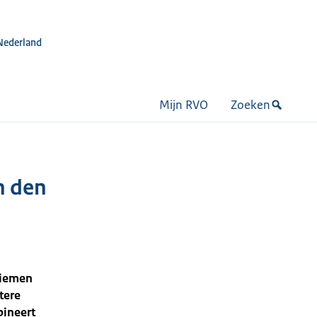
Nederland
Mijn RVO
Zoeken
n den
Diemen
tere
bineert