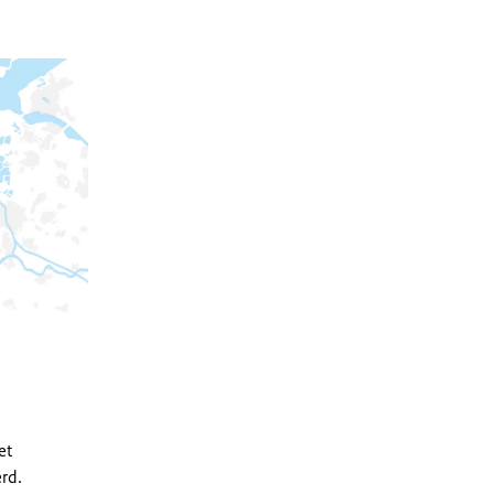
et
rd.