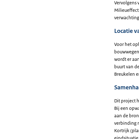
Vervolgens 
Milieueffec
verwachting
Locatie v
Voor het op
bouwwegen 
wordt er aan
buurt van d
Breukelen 
Samenhan
Dit project
Bij een opw
aan de bron
verbinding 
Kortrijk (pl
eindsituatie