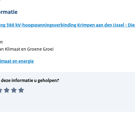
ormatie
ng 380 kV-hoogspanningsverbinding Krimpen aan den IJssel - Di
n:
van Klimaat en Groene Groei
imaat en energie