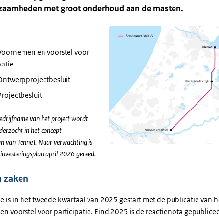
zaamheden met groot onderhoud aan de masten.
Voornemen en voorstel voor
patie
Ontwerpprojectbesluit
rojectbesluit
edrijfname van het project wordt
erzocht in het concept
an van TenneT. Naar verwachting is
e investeringsplan april 2026 gereed.
n zaken
 is in het tweede kwartaal van 2025 gestart met de publicatie van h
n voorstel voor participatie. Eind 2025 is de reactienota gepublicee