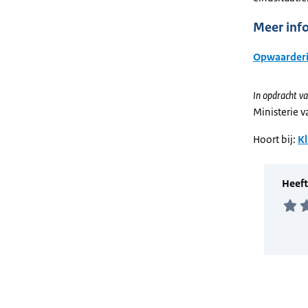
Meer inf
Opwaarderi
In opdracht va
Ministerie 
Hoort bij:
Kl