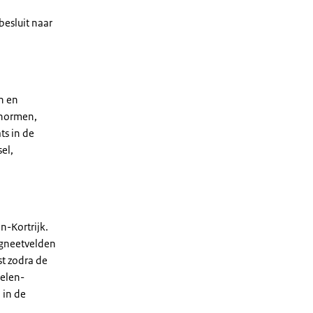
besluit naar
n en
wnormen,
ts in de
el,
n-Kortrijk.
agneetvelden
st zodra de
kelen-
 in de