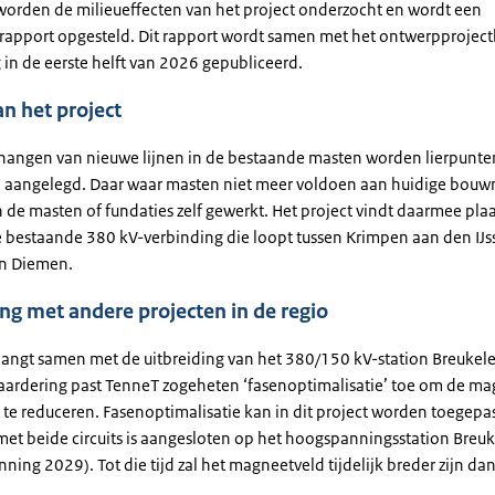
worden de milieueffecten van het project onderzocht en wordt een
trapport opgesteld. Dit rapport wordt samen met het ontwerpproject
 in de eerste helft van 2026 gepubliceerd.
an het project
hangen van nieuwe lijnen in de bestaande masten worden lierpunte
aangelegd. Daar waar masten niet meer voldoen aan huidige bou
 de masten of fundaties zelf gewerkt. Het project vindt daarmee plaa
e bestaande 380 kV-verbinding die loopt tussen Krimpen aan den IJss
en Diemen.
g met andere projecten in de regio
 hangt samen met de uitbreiding van het 380/150 kV-station Breukele
aardering past TenneT zogeheten ‘fasenoptimalisatie’ toe om de m
 te reduceren. Fasenoptimalisatie kan in dit project worden toegepa
met beide circuits is aangesloten op het hoogspanningsstation Breu
anning 2029). Tot die tijd zal het magneetveld tijdelijk breder zijn dan
.