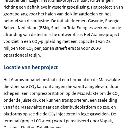
initiatief ter inzage. Het Aramis-project maakt vorderingen
richting een definitieve investeringsbeslissing. Het project is van
groot belang voor het halen van de klimaatdoelen en het
behoud van de industrie. De initiatiefnemers Gasunie, Energie
Beheer Nederland (EBN), Shell en TotalEnergies werken aan de
afronding van de technische ontwerpfase. Het Aramis-project
voorziet in een CO₂-pijpleiding met een capaciteit van 22
miljoen ton CO₂ per jaar en streeft ernaar voor 2030
operationeel te zijn.
Locatie van het project
Het Aramis initiatief bestaat uit een terminal op de Maasvlakte
die vloeibare CO₂ kan ontvangen die wordt aangeleverd door
schepen, een compressorstation op de Maasvlakte om de CO₂
onder de juiste druk te kunnen transporteren, een zeeleiding
vanaf de Maasvlakte naar een distributieplatform op zee, en
platforms op zee die de CO₂ injecteren in lege gasvelden. De
terminal (project CO₂next) wordt gerealiseerd door Vopak,
Gasunie, Shell en TotalEnergies.