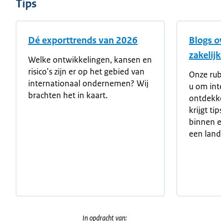
Tips
Dé exporttrends van 2026
Blogs o
zakelij
Welke ontwikkelingen, kansen en
risico's zijn er op het gebied van
Onze rub
internationaal ondernemen? Wij
u om int
brachten het in kaart.
ontdekke
krijgt ti
binnen e
een land
In opdracht van: