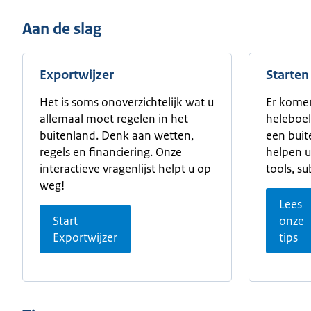
Aan de slag
Exportwijzer
Starten
Het is soms onoverzichtelijk wat u
Er komen
allemaal moet regelen in het
heleboel
buitenland. Denk aan wetten,
een buit
regels en financiering. Onze
helpen u
interactieve vragenlijst helpt u op
tools, s
weg!
Lees
Start
onze
Exportwijzer
tips