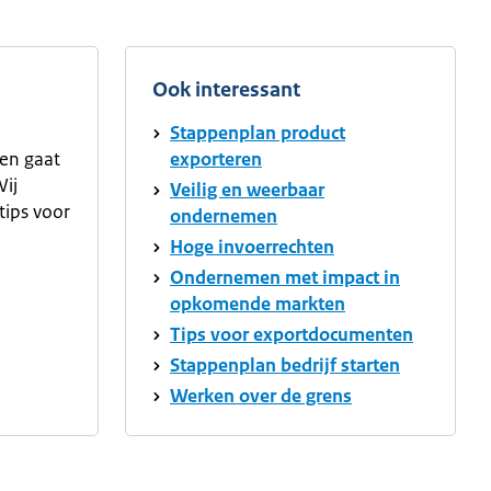
Ook interessant
Stappenplan product
ken gaat
exporteren
Wij
Veilig en weerbaar
tips voor
ondernemen
Hoge invoerrechten
Ondernemen met impact in
opkomende markten
Tips voor exportdocumenten
Stappenplan bedrijf starten
Werken over de grens