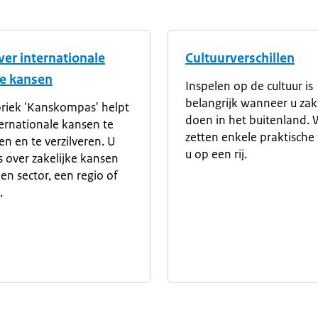
ver internationale
Cultuurverschillen
ke kansen
Inspelen op de cultuur is
belangrijk wanneer u za
riek 'Kanskompas' helpt
doen in het buitenland. 
ernationale kansen te
zetten enkele praktische 
n en te verzilveren. U
u op een rij.
ps over zakelijke kansen
en sector, een regio of
.