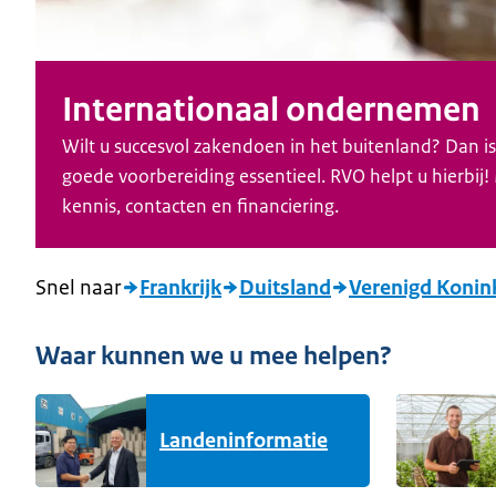
Internationaal ondernemen
Wilt u succesvol zakendoen in het buitenland? Dan i
goede voorbereiding essentieel. RVO helpt u hierbij!
kennis, contacten en financiering.
Snel naar
Frankrijk
Duitsland
Verenigd Konink
Waar kunnen we u mee helpen?
Landeninformatie