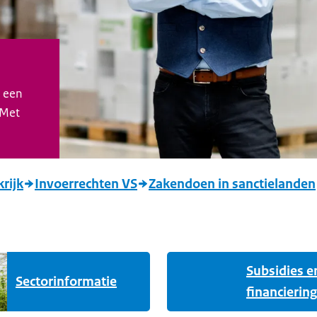
s een
 Met
rijk
Invoerrechten VS
Zakendoen in sanctielanden
Subsidies e
Sectorinformatie
financiering