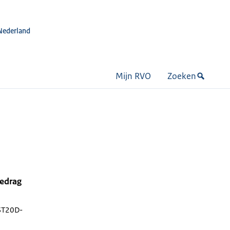
Nederland
Mijn RVO
Zoeken
bedrag
ST20D-