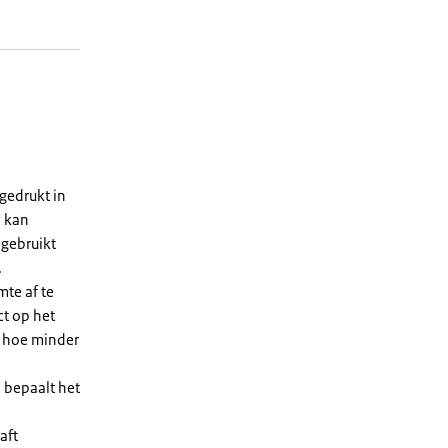
gedrukt in
n kan
 gebruikt
.
te af te
ct op het
, hoe minder
 bepaalt het
aft