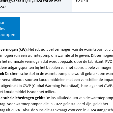
bedrag vanaf 01/01/2024 tot en met
€2.850
24 :
aar
des
pompen
l vermogen (kW):
Het subsidiabel vermogen van de warmtepomp, uit
vermogen van een warmtepomp om warmte af te geven. Dit vermoge
n het nominale vermogen dat wordt bepaald door de fabrikant. RVO
dere uitgangspunten bij het bepalen van het subsidiabele vermogen
el:
De chemische stof in de warmtepomp die wordt gebruikt om warm
ijn verschillende soorten koudemiddelen met een verschillende impa
 is uitgedrukt in GWP (Global Warming Potentiaal), hoe lager het GWP
et koudemiddel is voor het milieu.
e subsidiebedragen geldt:
De installatiedatum van de warmtepomp
rag. Voor warmtepompen die in 2026 geïnstalleerd zijn, geldt het
ag uit 2026 . Als u de subsidie aanvraagt voor een in 2024 aangesch