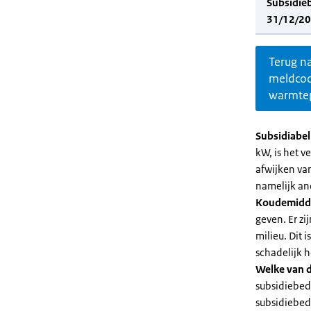
Subsidie
31/12/20
Terug n
meldco
warmte
Subsidiabe
kW, is het 
afwijken va
namelijk an
Koudemidd
geven. Er z
milieu. Dit
schadelijk h
Welke van d
subsidiebed
subsidiebedr