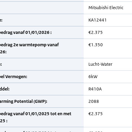
Mitsubishi Electric
:
KA12441
bedrag vanaf 01/01/2026 :
€2.375
bedrag 2e warmtepomp vanaf
€1.350
26:
:
Lucht-Water
bel Vermogen:
6kW
del:
R410A
arming Potential (GWP):
2088
bedrag vanaf 01/01/2025 tot en met
€2.375
25 :