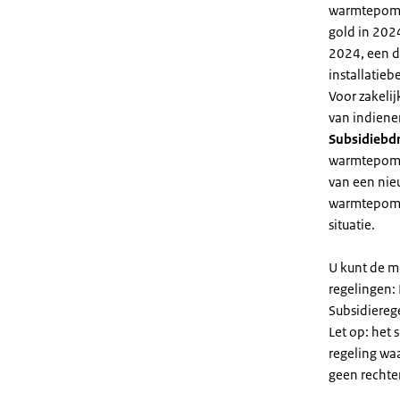
warmtepomp 
gold in 2024
2024, een di
installatiebe
Voor zakeli
van indiene
Subsidiebd
warmtepomp. 
van een nie
warmtepomp
situatie.
U kunt de m
regelingen:
Subsidiereg
Let op: het 
regeling wa
geen rechte