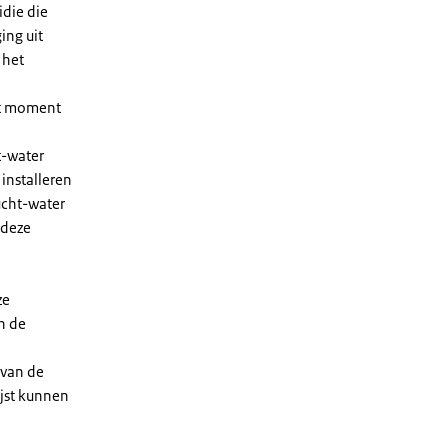
die die
ing uit
 het
et moment
t-water
installeren
ucht-water
 deze
ze
n de
 van de
ijst kunnen