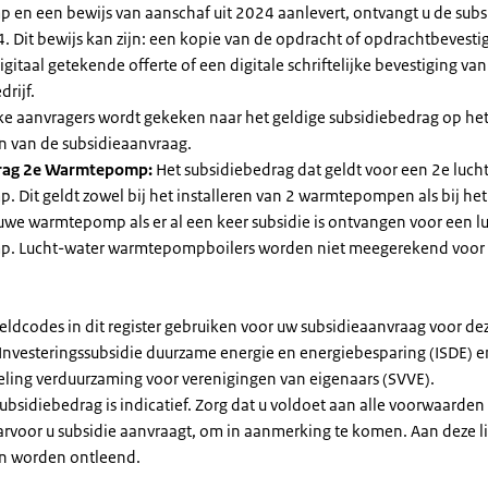
en een bewijs van aanschaf uit 2024 aanlevert, ontvangt u de subsi
. Dit bewijs kan zijn: een kopie van de opdracht of opdrachtbevestig
gitaal getekende offerte of een digitale schriftelijke bevestiging van
drijf.
jke aanvragers wordt gekeken naar het geldige subsidiebedrag op h
n van de subsidieaanvraag.
rag 2e Warmtepomp:
Het subsidiebedrag dat geldt voor een 2e luch
Dit geldt zowel bij het installeren van 2 warmtepompen als bij het 
uwe warmtepomp als er al een keer subsidie is ontvangen voor een l
. Lucht-water warmtepompboilers worden niet meegerekend voor
eldcodes in dit register gebruiken voor uw subsidieaanvraag voor de
 Investeringssubsidie duurzame energie en energiebesparing (ISDE) e
eling verduurzaming voor verenigingen van eigenaars (SVVE).
subsidiebedrag is indicatief. Zorg dat u voldoet aan alle voorwaarden
arvoor u subsidie aanvraagt, om in aanmerking te komen. Aan deze l
n worden ontleend.