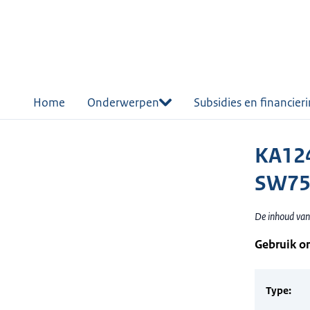
r de
tent
Home
Onderwerpen
Subsidies en financier
KA124
SW75
De inhoud van
Gebruik o
Type: