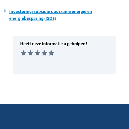
Investeringssubsidie duurzame energie en
energiebesparing (ISDE)