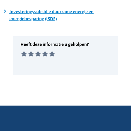
Investeringssubsidie duurzame energie en
energiebesparing (ISDE)