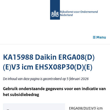
r de
tent
Rijksdienst voor Ondernemend
Nederland
Menu
KA15988 Daikin ERGA08(D)
(E)V3 icm EHSX08P30(D)(E)
De inhoud van deze pagina is gecontroleerd op 5 februari 2026
Gebruik onderstaande gegevens voor een indicatie van
het subsidiebedrag
ERGA08(D)(E)V3 icm