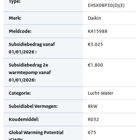
Type:
EHSX08P30(D)(E)
Merk:
Daikin
Meldcode:
KA15988
Subsidiebedrag vanaf
€3.025
01/01/2026 :
Subsidiebedrag 2e
€1.800
warmtepomp vanaf
01/01/2026:
Categorie:
Lucht-Water
Subsidiabel Vermogen:
8kW
Koudemiddel:
R032
Global Warming Potential
675
(GWP):