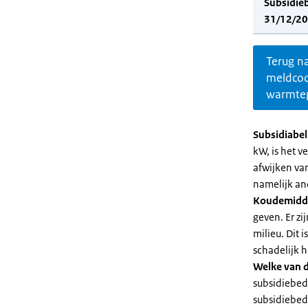
Subsidie
31/12/20
Terug n
meldco
warmte
Subsidiabe
kW, is het 
afwijken va
namelijk an
Koudemidd
geven. Er z
milieu. Dit
schadelijk h
Welke van d
subsidiebed
subsidiebedr