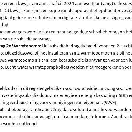
en een bewijs van aanschaf uit 2024 aanlevert, ontvangt u de subsi
. Dit bewijs kan zijn: een kopie van de opdracht of opdrachtbevestig
gitaal getekende offerte of een digitale schriftelijke bevestiging van
drijf.
jke aanvragers wordt gekeken naar het geldige subsidiebedrag op h
n van de subsidieaanvraag.
rag 2e Warmtepomp:
Het subsidiebedrag dat geldt voor een 2e luch
Dit geldt zowel bij het installeren van 2 warmtepompen als bij het 
uwe warmtepomp als er al een keer subsidie is ontvangen voor een l
. Lucht-water warmtepompboilers worden niet meegerekend voor
eldcodes in dit register gebruiken voor uw subsidieaanvraag voor de
 Investeringssubsidie duurzame energie en energiebesparing (ISDE) e
eling verduurzaming voor verenigingen van eigenaars (SVVE).
subsidiebedrag is indicatief. Zorg dat u voldoet aan alle voorwaarden
arvoor u subsidie aanvraagt, om in aanmerking te komen. Aan deze l
n worden ontleend.