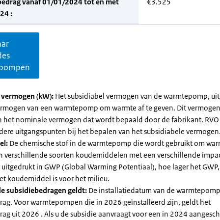
bedrag vanaf 01/01/2024 tot en met
€3.525
24 :
aar
des
pompen
l vermogen (kW):
Het subsidiabel vermogen van de warmtepomp, uit
vermogen van een warmtepomp om warmte af te geven. Dit vermoge
n het nominale vermogen dat wordt bepaald door de fabrikant. RVO
dere uitgangspunten bij het bepalen van het subsidiabele vermogen
el:
De chemische stof in de warmtepomp die wordt gebruikt om warm
ijn verschillende soorten koudemiddelen met een verschillende impa
 is uitgedrukt in GWP (Global Warming Potentiaal), hoe lager het GWP
et koudemiddel is voor het milieu.
e subsidiebedragen geldt:
De installatiedatum van de warmtepomp
rag. Voor warmtepompen die in 2026 geïnstalleerd zijn, geldt het
ag uit 2026 . Als u de subsidie aanvraagt voor een in 2024 aangesch