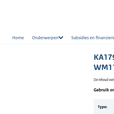
r de
tent
Home
Onderwerpen
Subsidies en financier
KA179
WM11
De inhoud van
Gebruik o
Type: