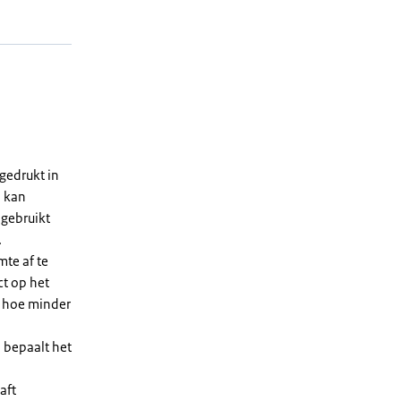
gedrukt in
n kan
 gebruikt
.
te af te
ct op het
, hoe minder
 bepaalt het
aft