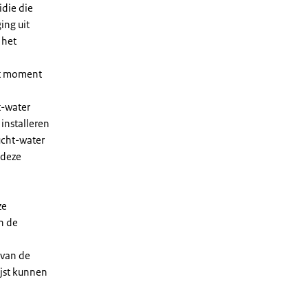
die die
ing uit
 het
et moment
t-water
installeren
ucht-water
 deze
ze
n de
 van de
ijst kunnen