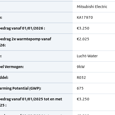
Mitsubishi Electric
:
KA17970
bedrag vanaf 01/01/2026 :
€3.250
bedrag 2e warmtepomp vanaf
€2.025
26:
:
Lucht-Water
bel Vermogen:
9kW
del:
R032
arming Potential (GWP):
675
bedrag vanaf 01/01/2025 tot en met
€3.250
25 :