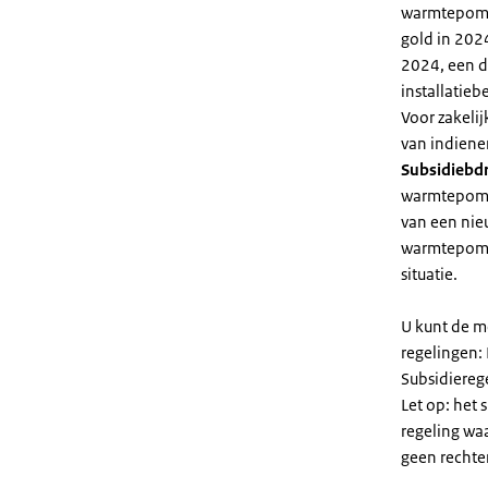
warmtepomp 
gold in 2024
2024, een di
installatiebe
Voor zakeli
van indiene
Subsidiebd
warmtepomp. 
van een nie
warmtepomp
situatie.
U kunt de m
regelingen:
Subsidiereg
Let op: het 
regeling wa
geen rechte