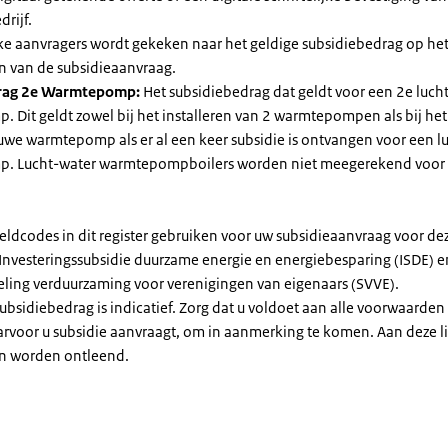
drijf.
jke aanvragers wordt gekeken naar het geldige subsidiebedrag op h
n van de subsidieaanvraag.
rag 2e Warmtepomp:
Het subsidiebedrag dat geldt voor een 2e luch
Dit geldt zowel bij het installeren van 2 warmtepompen als bij het 
uwe warmtepomp als er al een keer subsidie is ontvangen voor een l
. Lucht-water warmtepompboilers worden niet meegerekend voor
eldcodes in dit register gebruiken voor uw subsidieaanvraag voor de
 Investeringssubsidie duurzame energie en energiebesparing (ISDE) e
eling verduurzaming voor verenigingen van eigenaars (SVVE).
subsidiebedrag is indicatief. Zorg dat u voldoet aan alle voorwaarden
arvoor u subsidie aanvraagt, om in aanmerking te komen. Aan deze l
n worden ontleend.