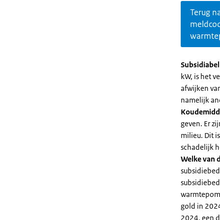
Terug n
meldco
warmte
Subsidiabe
kW, is het 
afwijken va
namelijk an
Koudemidd
geven. Er z
milieu. Dit
schadelijk h
Welke van d
subsidiebed
subsidiebedr
warmtepomp 
gold in 2024
2024, een di