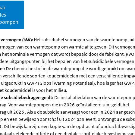
aar
des
pompen
l vermogen (kW):
Het subsidiabel vermogen van de warmtepomp, uit
vermogen van een warmtepomp om warmte af te geven. Dit vermoge
n het nominale vermogen dat wordt bepaald door de fabrikant. RVO
dere uitgangspunten bij het bepalen van het subsidiabele vermogen
el:
De chemische stof in de warmtepomp die wordt gebruikt om warm
ijn verschillende soorten koudemiddelen met een verschillende impa
 is uitgedrukt in GWP (Global Warming Potentiaal), hoe lager het GWP
et koudemiddel is voor het milieu.
e subsidiebedragen geldt:
De installatiedatum van de warmtepomp
rag. Voor warmtepompen die in 2026 geïnstalleerd zijn, geldt het
ag uit 2026 . Als u de subsidie aanvraagt voor een in 2024 aangesch
en een bewijs van aanschaf uit 2024 aanlevert, ontvangt u de subsi
. Dit bewijs kan zijn: een kopie van de opdracht of opdrachtbevestig
gitaal getekende offerte of een digitale schriftelijke bevestiging van