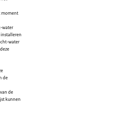
et moment
t-water
installeren
ucht-water
 deze
ze
n de
 van de
ijst kunnen