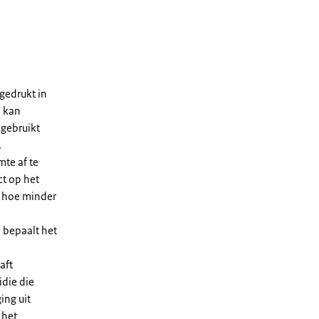
gedrukt in
n kan
 gebruikt
.
te af te
ct op het
, hoe minder
 bepaalt het
aft
die die
ing uit
 het