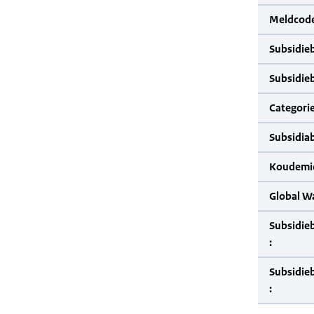
Meldcode
Subsidie
Subsidie
Categorie
Subsidia
Koudemid
Global W
Subsidie
:
Subsidie
: