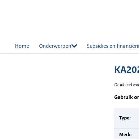
r de
tent
Home
Onderwerpen
Subsidies en financier
KA202
De inhoud van
Gebruik o
Type:
Merk: