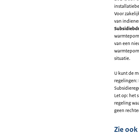
installatiebe
Voor zakeli
van indiene
Subsidiebd
warmtepomp. 
van een nie
warmtepomp
situatie.
U kunt de m
regelingen:
Subsidiereg
Let op: het 
regeling wa
geen rechte
Zie ook