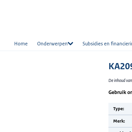
r de
tent
Home
Onderwerpen
Subsidies en financier
KA20
De inhoud van
Gebruik o
Type:
Merk: