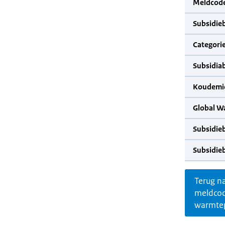
Meldcode
Subsidie
Categorie
Subsidia
Koudemid
Global W
Subsidie
Subsidie
Terug n
meldco
warmte