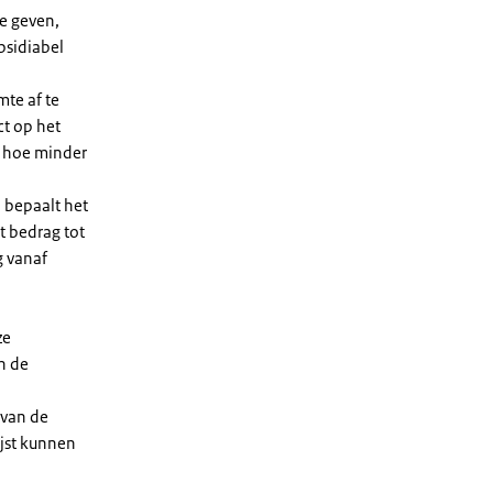
e geven,
bsidiabel
te af te
ct op het
, hoe minder
 bepaalt het
t bedrag tot
g vanaf
ze
n de
 van de
ijst kunnen