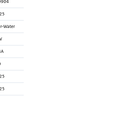
0904
25
r-Water
W
4A
0
25
25