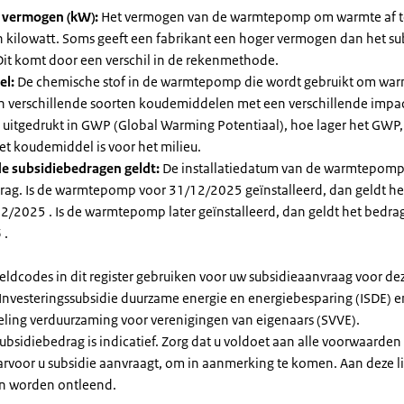
l vermogen (kW):
Het vermogen van de warmtepomp om warmte af t
in kilowatt. Soms geeft een fabrikant een hoger vermogen dan het su
it komt door een verschil in de rekenmethode.
el:
De chemische stof in de warmtepomp die wordt gebruikt om warm
ijn verschillende soorten koudemiddelen met een verschillende impa
 is uitgedrukt in GWP (Global Warming Potentiaal), hoe lager het GWP
et koudemiddel is voor het milieu.
e subsidiebedragen geldt:
De installatiedatum van de warmtepomp
rag. Is de warmtepomp voor 31/12/2025 geïnstalleerd, dan geldt he
2/2025 . Is de warmtepomp later geïnstalleerd, dan geldt het bedra
 .
eldcodes in dit register gebruiken voor uw subsidieaanvraag voor de
 Investeringssubsidie duurzame energie en energiebesparing (ISDE) e
eling verduurzaming voor verenigingen van eigenaars (SVVE).
subsidiebedrag is indicatief. Zorg dat u voldoet aan alle voorwaarden
arvoor u subsidie aanvraagt, om in aanmerking te komen. Aan deze l
n worden ontleend.