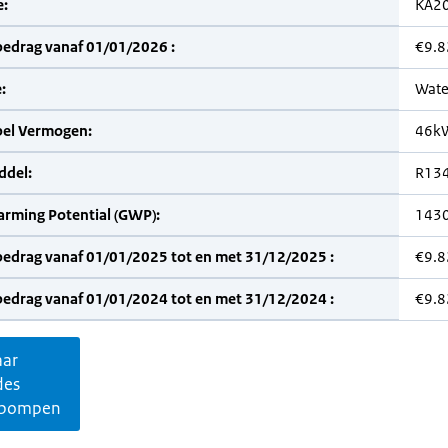
:
KA2
bedrag vanaf 01/01/2026 :
€9.8
:
Wate
bel Vermogen:
46k
del:
R13
arming Potential (GWP):
143
bedrag vanaf 01/01/2025 tot en met 31/12/2025 :
€9.8
bedrag vanaf 01/01/2024 tot en met 31/12/2024 :
€9.8
aar
des
pompen