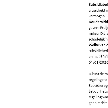
Subsidiabe
uitgedrukt 
vermogen. D
Koudemidd
geven. Er z
milieu. Dit
schadelijk h
Welke van d
subsidiebed
en met 31/1
01/01/2026
U kunt de m
regelingen:
Subsidiereg
Let op: het 
regeling wa
geen rechte