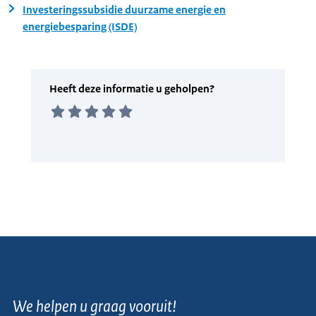
Investeringssubsidie duurzame energie en
energiebesparing (ISDE)
We helpen u graag vooruit!