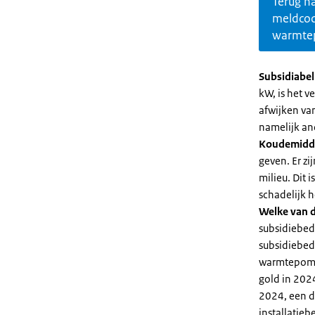
Terug n
meldco
warmte
Subsidiabe
kW, is het 
afwijken va
namelijk an
Koudemidd
geven. Er z
milieu. Dit
schadelijk h
Welke van d
subsidiebed
subsidiebedr
warmtepomp 
gold in 2024
2024, een di
installatiebe