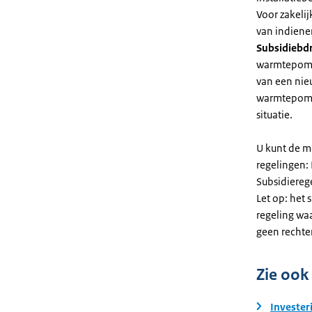
Voor zakeli
van indiene
Subsidiebd
warmtepomp. 
van een nie
warmtepomp
situatie.
U kunt de m
regelingen:
Subsidiereg
Let op: het 
regeling wa
geen rechte
Zie ook
Invester