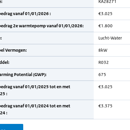
:
KA28271
bedrag vanaf 01/01/2026 :
€3.025
bedrag 2e warmtepomp vanaf 01/01/2026:
€1.800
:
Lucht-Water
bel Vermogen:
8kW
del:
R032
arming Potential (GWP):
675
bedrag vanaf 01/01/2025 tot en met
€3.025
25 :
bedrag vanaf 01/01/2024 tot en met
€3.375
24 :