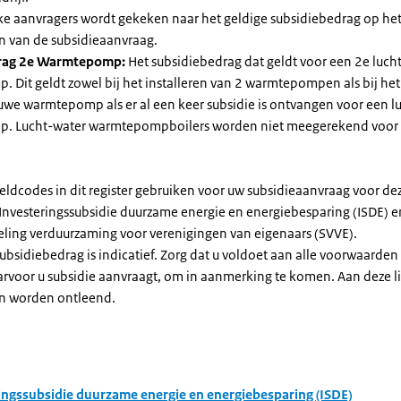
jke aanvragers wordt gekeken naar het geldige subsidiebedrag op h
n van de subsidieaanvraag.
rag 2e Warmtepomp:
Het subsidiebedrag dat geldt voor een 2e luch
Dit geldt zowel bij het installeren van 2 warmtepompen als bij het 
uwe warmtepomp als er al een keer subsidie is ontvangen voor een l
. Lucht-water warmtepompboilers worden niet meegerekend voor
eldcodes in dit register gebruiken voor uw subsidieaanvraag voor de
 Investeringssubsidie duurzame energie en energiebesparing (ISDE) e
eling verduurzaming voor verenigingen van eigenaars (SVVE).
subsidiebedrag is indicatief. Zorg dat u voldoet aan alle voorwaarden
arvoor u subsidie aanvraagt, om in aanmerking te komen. Aan deze l
n worden ontleend.
ingssubsidie duurzame energie en energiebesparing (ISDE)