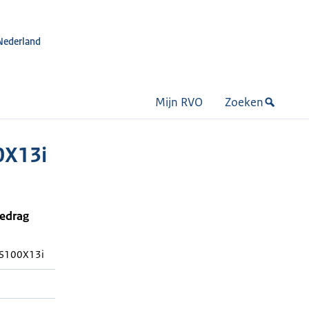
Nederland
Mijn RVO
Zoeken
0X13i
bedrag
S100X13i