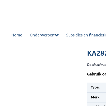
r de
tent
Home
Onderwerpen
Subsidies en financier
KA28
De inhoud van
Gebruik o
Type:
Merk: