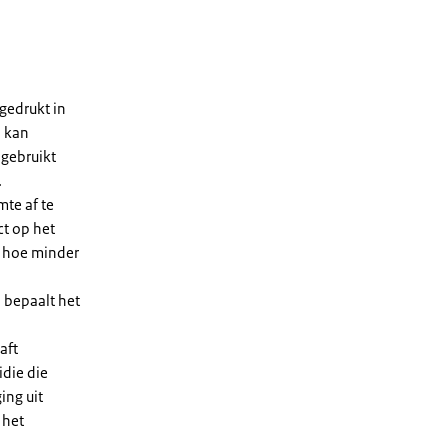
gedrukt in
n kan
 gebruikt
.
te af te
ct op het
, hoe minder
 bepaalt het
aft
die die
ing uit
 het