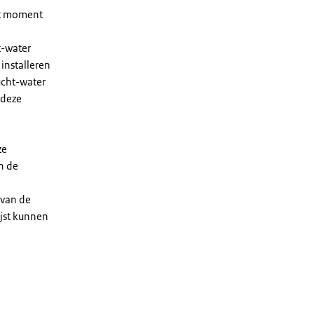
et moment
t-water
installeren
ucht-water
 deze
ze
n de
 van de
ijst kunnen