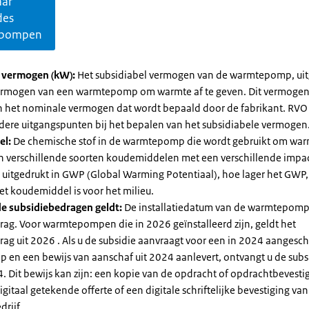
aar
des
pompen
l vermogen (kW):
Het subsidiabel vermogen van de warmtepomp, uit
vermogen van een warmtepomp om warmte af te geven. Dit vermoge
n het nominale vermogen dat wordt bepaald door de fabrikant. RVO
dere uitgangspunten bij het bepalen van het subsidiabele vermogen
el:
De chemische stof in de warmtepomp die wordt gebruikt om warm
ijn verschillende soorten koudemiddelen met een verschillende impa
 is uitgedrukt in GWP (Global Warming Potentiaal), hoe lager het GWP
et koudemiddel is voor het milieu.
e subsidiebedragen geldt:
De installatiedatum van de warmtepomp
rag. Voor warmtepompen die in 2026 geïnstalleerd zijn, geldt het
ag uit 2026 . Als u de subsidie aanvraagt voor een in 2024 aangesch
en een bewijs van aanschaf uit 2024 aanlevert, ontvangt u de subsi
. Dit bewijs kan zijn: een kopie van de opdracht of opdrachtbevestig
gitaal getekende offerte of een digitale schriftelijke bevestiging van
drijf.