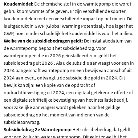
Koudemiddel:
De chemische stof in de warmtepomp die wordt
gebruikt om warmte af te geven. Er zijn verschillende soorten
koudemiddelen met een verschillende impact op het milieu. Dit
is uitgedrukt in GWP (Global Warming Potentiaal), hoe lager het
GWP, hoe minder schadelijk het koudemiddel is voor het milieu.
Welke van de subsidiebedragen geldt:
De installatiedatum van
de warmtepomp bepaalt het subsidiebedrag. Voor
warmtepompen die in 2026 geïnstalleerd zijn, geldt het
subsidiebedrag uit 2026 . Als u de subsidie aanvraagt voor een in
2024 aangeschaft warmtepomp en een bewijs van aanschaf uit
2024 aanlevert, ontvangt u de subsidie die gold in 2024. Dit
bewijs kan zijn: een kopie van de opdracht of
opdrachtbevestiging uit 2024, een digitaal getekende offerte of
een digitale schriftelijke bevestiging van het installatiebedrijf.
Voor zakelijke aanvragers wordt gekeken naar het geldige
subsidiebedrag op het moment van indienen van de
subsidieaanvraag.
Subsidiebdrag 2e Warmtepomp:
Het subsidiebedrag dat geldt
voor een 2e lucht-water warmtepomp. Dit geldt zowel bij het