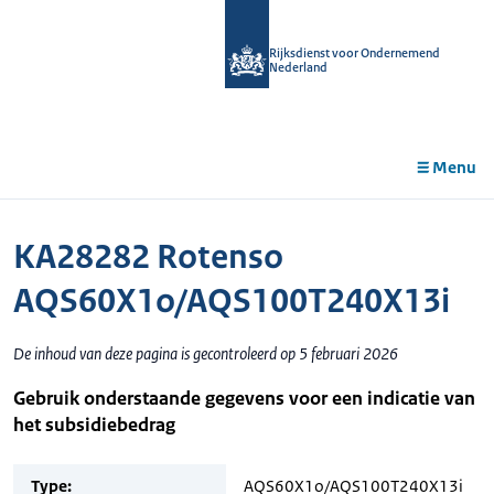
r de
tent
Rijksdienst voor Ondernemend
Nederland
Menu
KA28282 Rotenso
AQS60X1o/AQS100T240X13i
De inhoud van deze pagina is gecontroleerd op 5 februari 2026
Gebruik onderstaande gegevens voor een indicatie van
het subsidiebedrag
Type:
AQS60X1o/AQS100T240X13i