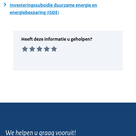
Investeringssubsidie duurzame energie en
energiebesparing (ISDE)
We helpen u graag vooruit!