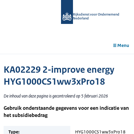
r de
tent
Rijksdienst voor Ondernemend
Nederland
Menu
KA02229 2-improve energy
HYG1000CS1ww3xPro18
De inhoud van deze pagina is gecontroleerd op 5 februari 2026
Gebruik onderstaande gegevens voor een indicatie van
het subsidiebedrag
Type:
HYG1000CS1ww3xPro18