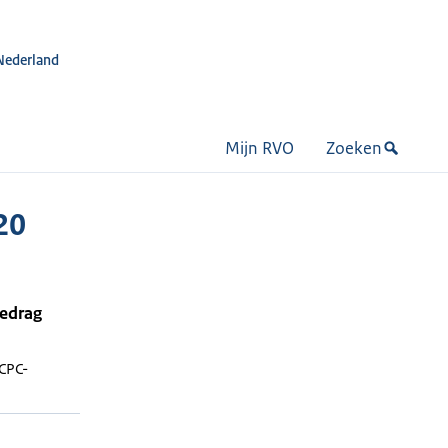
Nederland
Mijn RVO
Zoeken
20
bedrag
CPC-