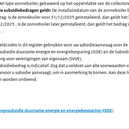
et type zonneboiler, gebaseerd op het oppervlakte van de collector
e subsidiebedragen geldt:
De installatiedatum van de zonneboiler 
rag. Is de zonneboiler voor 31/12/2025 geïnstalleerd, dan geldt het
/2025 . Is de zonneboiler later geïnstalleerd, dan geldt het bedrag 
 .
eldcodes in dit register gebruiken voor uw subsidieaanvraag voor de
ssubsidie duurzame energie en energiebesparing (ISDE) en de Subsid
ng voor verenigingen van eigenaars (SVVE).
subsidiebedrag is indicatief. Zog dat u voldoet aan alle voorwaarden 
arvoor u subsidie aanvraagt, om in aanmerking te komen. Aan deze l
n worden ontleend.
ingssubsidie duurzame energie en energiebesparing (ISDE)