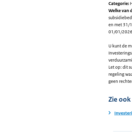
Categorie:
H
Welke van d
subsidiebed
en met 31/12
01/01/2026
U kunt de m
Investering
verduurzami
Let op: dit 
regeling wa
geen rechte
Zie ook
Invester