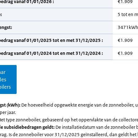
bedrag vanaf 01/01/2026 :
€1.909
:
5 tot en 
engst:
3471kW
bedrag vanaf 01/01/2025 tot en met 31/12/2025 :
€1.909
bedrag vanaf 01/01/2024 tot en met 31/12/2024 :
€1.909
aar
des
ilers
gst (kWh):
De hoeveelheid opgewekte energie van de zonneboiler, ui
per jaar.
et type zonneboiler, gebaseerd op het oppervlakte van de collector
e subsidiebedragen geldt:
De installatiedatum van de zonneboiler 
rag. Is de zonneboiler voor 31/12/2025 geïnstalleerd, dan geldt het