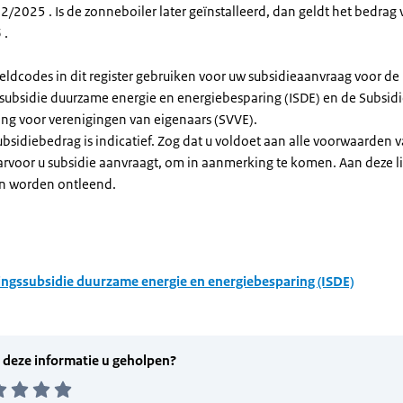
/2025 . Is de zonneboiler later geïnstalleerd, dan geldt het bedrag 
 .
eldcodes in dit register gebruiken voor uw subsidieaanvraag voor de
ssubsidie duurzame energie en energiebesparing (ISDE) en de Subsid
ng voor verenigingen van eigenaars (SVVE).
subsidiebedrag is indicatief. Zog dat u voldoet aan alle voorwaarden 
arvoor u subsidie aanvraagt, om in aanmerking te komen. Aan deze l
n worden ontleend.
ingssubsidie duurzame energie en energiebesparing (ISDE)