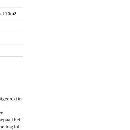
met 10m2
h
tgedrukt in
en.
bepaalt het
 bedrag tot