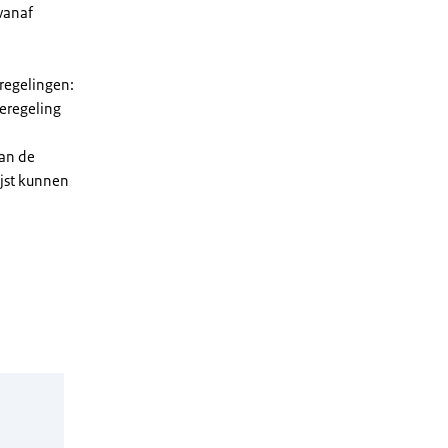
vanaf
 regelingen:
ieregeling
van de
ijst kunnen