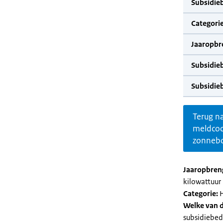
Subsidie
Categorie
Jaaropbr
Subsidie
Subsidie
Terug n
meldco
zonnebo
Jaaropbren
kilowattuur 
Categorie:
H
Welke van d
subsidiebed