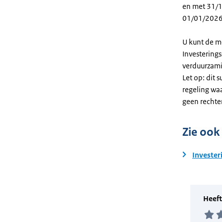
en met 31/12
01/01/2026
U kunt de m
Investering
verduurzami
Let op: dit 
regeling wa
geen rechte
Zie ook
Invester