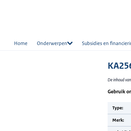
r de
tent
Home
Onderwerpen
Subsidies en financier
KA25
De inhoud van
Gebruik o
Type:
Merk: