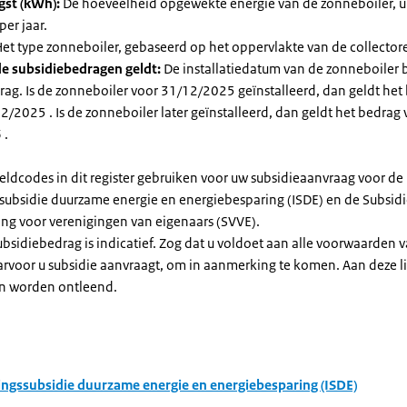
gst (kWh):
De hoeveelheid opgewekte energie van de zonneboiler, ui
per jaar.
et type zonneboiler, gebaseerd op het oppervlakte van de collector
e subsidiebedragen geldt:
De installatiedatum van de zonneboiler 
rag. Is de zonneboiler voor 31/12/2025 geïnstalleerd, dan geldt het
/2025 . Is de zonneboiler later geïnstalleerd, dan geldt het bedrag 
 .
eldcodes in dit register gebruiken voor uw subsidieaanvraag voor de
ssubsidie duurzame energie en energiebesparing (ISDE) en de Subsid
ng voor verenigingen van eigenaars (SVVE).
subsidiebedrag is indicatief. Zog dat u voldoet aan alle voorwaarden 
arvoor u subsidie aanvraagt, om in aanmerking te komen. Aan deze l
n worden ontleend.
ingssubsidie duurzame energie en energiebesparing (ISDE)