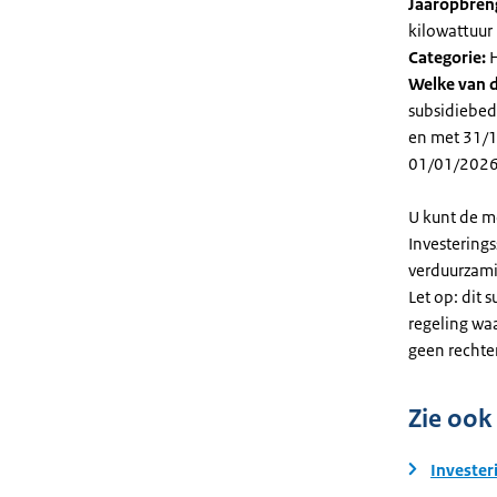
Jaaropbren
kilowattuur 
Categorie:
H
Welke van d
subsidiebed
en met 31/12
01/01/2026
U kunt de m
Investering
verduurzami
Let op: dit 
regeling wa
geen rechte
Zie ook
Invester