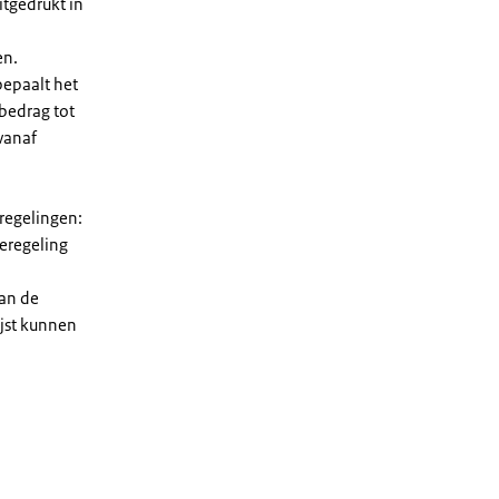
tgedrukt in
en.
bepaalt het
 bedrag tot
vanaf
 regelingen:
ieregeling
van de
ijst kunnen