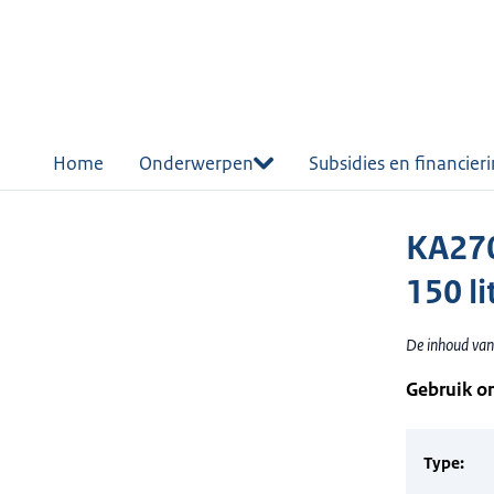
r de
tent
Home
Onderwerpen
Subsidies en financier
KA270
150 li
De inhoud van
Gebruik o
Type: