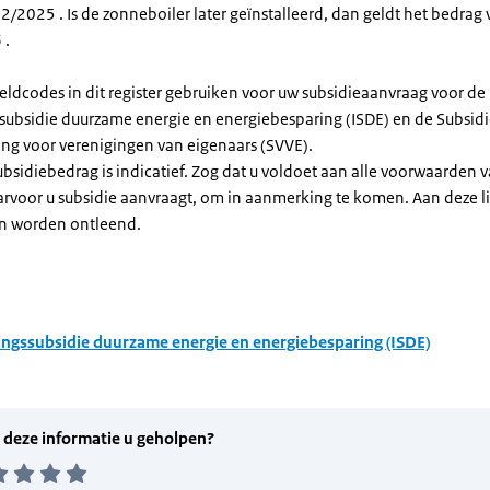
/2025 . Is de zonneboiler later geïnstalleerd, dan geldt het bedrag 
 .
eldcodes in dit register gebruiken voor uw subsidieaanvraag voor de
ssubsidie duurzame energie en energiebesparing (ISDE) en de Subsid
ng voor verenigingen van eigenaars (SVVE).
subsidiebedrag is indicatief. Zog dat u voldoet aan alle voorwaarden 
arvoor u subsidie aanvraagt, om in aanmerking te komen. Aan deze l
n worden ontleend.
ingssubsidie duurzame energie en energiebesparing (ISDE)