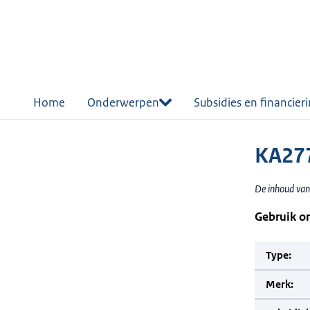
r de
tent
Home
Onderwerpen
Subsidies en financier
KA277
De inhoud van
Gebruik o
Type:
Merk: