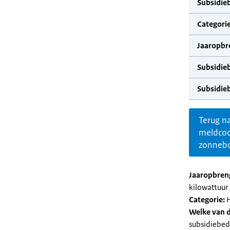
Subsidie
Categorie
Jaaropbr
Subsidie
Subsidie
Terug n
meldco
zonnebo
Jaaropbren
kilowattuur 
Categorie:
H
Welke van d
subsidiebed