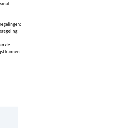
vanaf
 regelingen:
ieregeling
van de
ijst kunnen