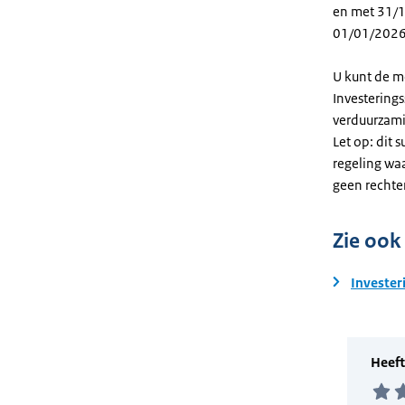
en met 31/12
01/01/2026
U kunt de m
Investering
verduurzami
Let op: dit 
regeling wa
geen rechte
Zie ook
Invester