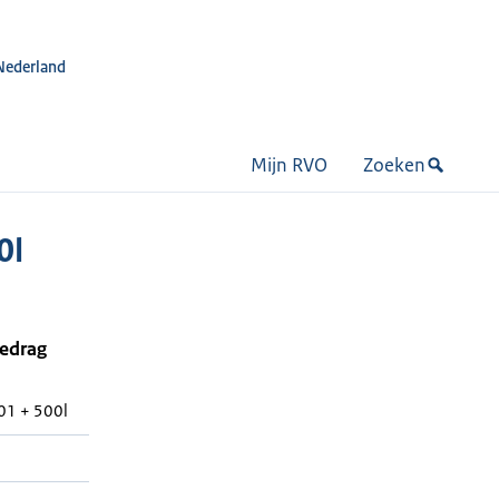
Nederland
Mijn RVO
Zoeken
0l
bedrag
01 + 500l