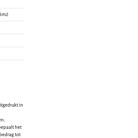
 5m2
tgedrukt in
en.
bepaalt het
 bedrag tot