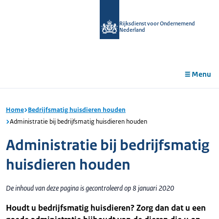
r de
tent
Rijksdienst voor Ondernemend
Nederland
Menu
Home
Bedrijfsmatig huisdieren houden
Administratie bij bedrijfsmatig huisdieren houden
Administratie bij bedrijfsmatig
huisdieren houden
De inhoud van deze pagina is gecontroleerd op 8 januari 2020
Houdt u bedrijfsmatig huisdieren? Zorg dan dat u een