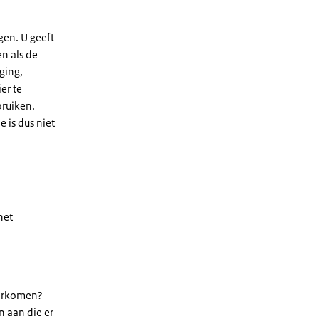
gen. U geeft
n als de
ging,
er te
ruiken.
 is dus niet
het
oorkomen?
n aan die er