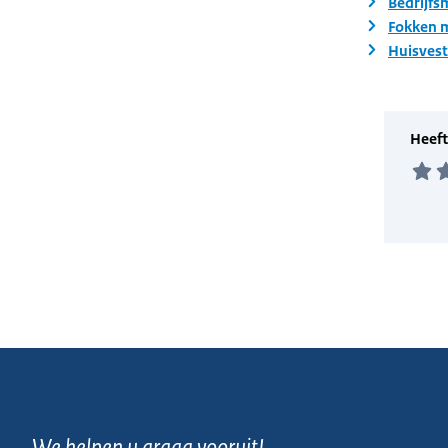
Bedrijfs
Fokken m
Huisvest
We helpen u graag vooruit!