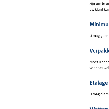
zijn om te o
uw klant ka
Minimum
U mag geen 
Verpak
Moet u het d
voor het wel
Etalage
U mag diere