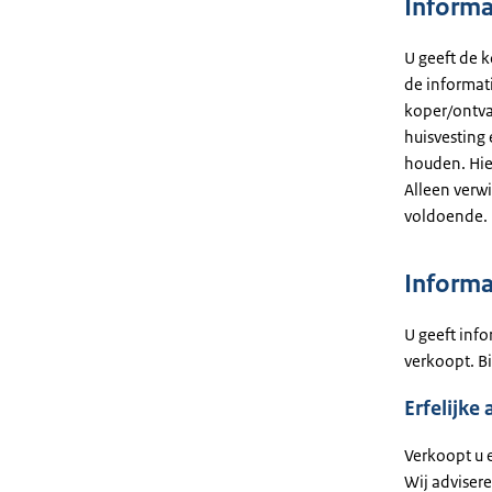
Informa
U geeft de k
de informat
koper/ontvan
huisvesting 
houden. Hie
Alleen verwi
voldoende.
Informa
U geeft inf
verkoopt. Bi
Erfelijke
Verkoopt u 
Wij adviser