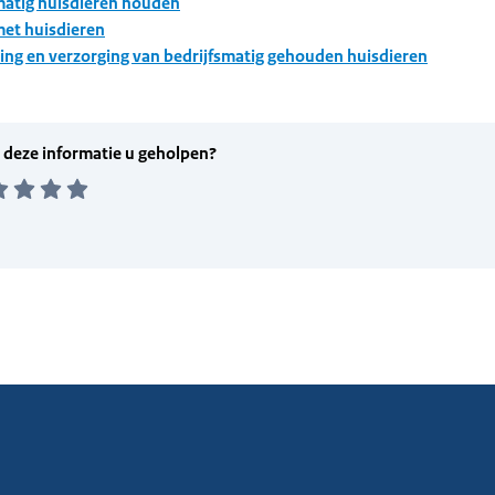
matig huisdieren houden
et huisdieren
ing en verzorging van bedrijfsmatig gehouden huisdieren