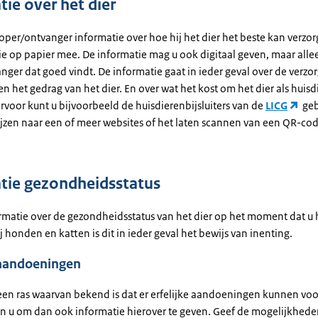
tie over het dier
oper/ontvanger informatie over hoe hij het dier het beste kan verzor
ie op papier mee. De informatie mag u ook digitaal geven, maar allee
ger dat goed vindt. De informatie gaat in ieder geval over de verzor
en het gedrag van het dier. En over wat het kost om het dier als huisdi
rvoor kunt u bijvoorbeeld de huisdierenbijsluiters van de
LICG
geb
jzen naar een of meer websites of het laten scannen van een QR-code
tie gezondheidsstatus
ormatie over de gezondheidsstatus van het dier op het moment dat u 
j honden en katten is dit in ieder geval het bewijs van inenting.
 aandoeningen
een ras waarvan bekend is dat er erfelijke aandoeningen kunnen v
en u om dan ook informatie hierover te geven. Geef de mogelijkhede