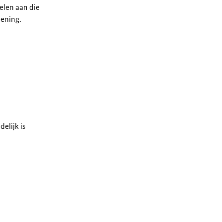
gelen aan die
oening.
elijk is