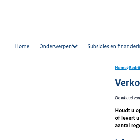
r de
tent
Home
Onderwerpen
Subsidies en financier
Home
Bedri
Verko
De inhoud van
Houdt u op
of levert 
aantal reg