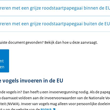
reren met een grijze roodstaartpapegaai binnen de E
reren met een grijze roodstaartpapegaai buiten de EU
 juiste document gevonden? Bekijk dan hoe u deze aanvraagt.
nt
gen
 vogels invoeren in de EU
ende vogels in? Dan heeft u een invoervergunning nodig. Als de pape
 u daarnaast voldoen aan de invoervoorwaarden van de Nationale Vo
teit (NVWA). Invoer van vogels mag alleen voor persoonlijke doelei
st u op de website van de
NVWA
.