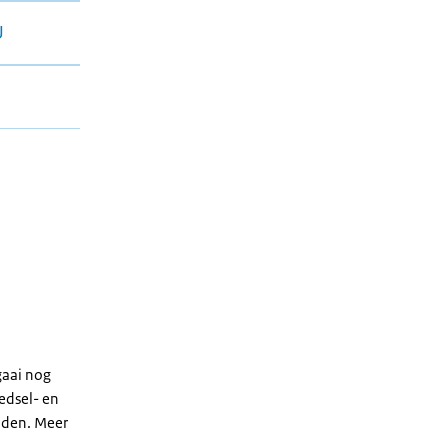
U
gaai nog
edsel- en
nden. Meer