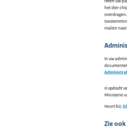
Heeft uw pa
het dier chi
overdragen.
toestemming
mailen naa
Adminis
In uw admini
documenten 
Administrat
In opdracht va
Ministerie 
Hoort bij:
Di
Zie ook