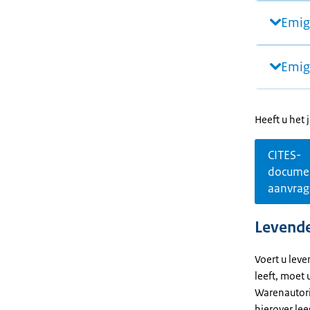
Emig
Emig
Heeft u het
CITES-
docume
aanvra
Levende
Voert u lev
leeft, moet
Warenautori
hierover lee