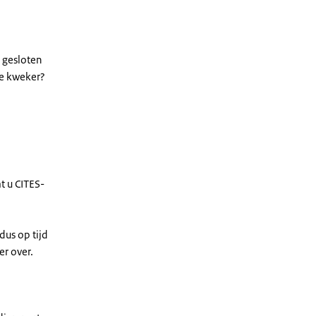
 gesloten
de kweker?
t u CITES-
dus op tijd
er over.