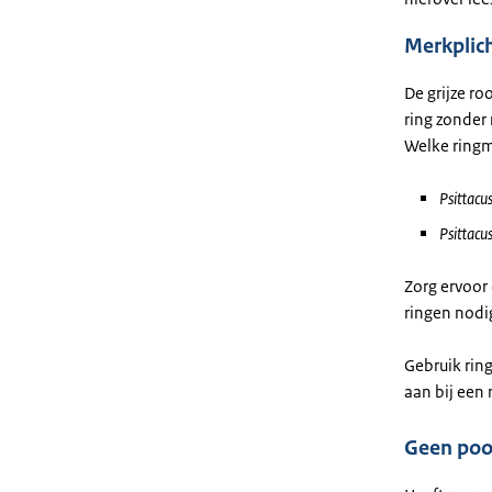
Merkplic
De grijze r
ring zonder 
Welke ringm
Psittacu
Psittacu
Zorg ervoor 
ringen nodig
Gebruik rin
aan bij een
Geen poo