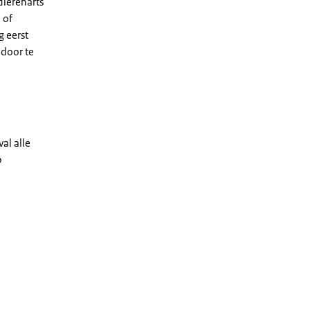
dierenarts
 of
 eerst
 door te
al alle
p