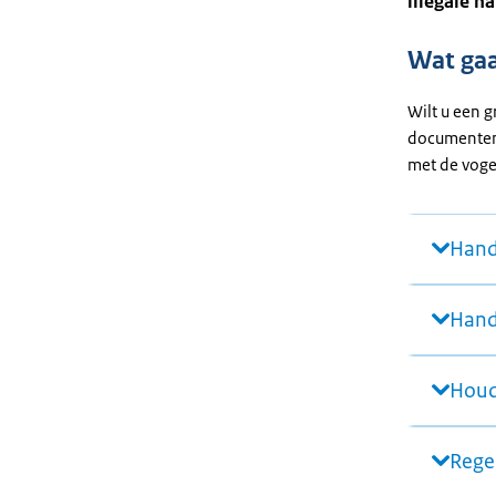
illegale 
Wat gaa
Wilt u een 
documenten 
met de voge
Hand
Hand
Houd
Rege