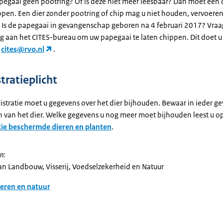
pegaai geen pootring? Of is deze niet meer leesbaar? Dan moet een 
ppen. Een dier zonder pootring of chip mag u niet houden, vervoeren
 Is de papegaai in gevangenschap geboren na 4 februari 2017? Vraag
 aan het CITES-bureau om uw papegaai te laten chippen. Dit doet u
r
cites@rvo.nl
.
tratieplicht
stratie moet u gegevens over het dier bijhouden. Bewaar in ieder gev
van het dier. Welke gegevens u nog meer moet bijhouden leest u o
ie beschermde dieren en planten
.
n:
van Landbouw, Visserij, Voedselzekerheid en Natuur
eren en natuur