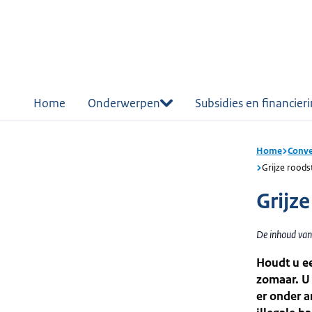
r de
tent
Home
Onderwerpen
Subsidies en financier
Home
Conve
Grijze rood
Grijz
De inhoud van
Houdt u ee
zomaar. U 
er onder a