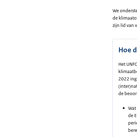
We onderste
de klimaato
zijn lid van
Hoe d
Het UNFC
klimaatb
2022 ing
(inter)na
de beoor
Wat 
de E
peri
bere