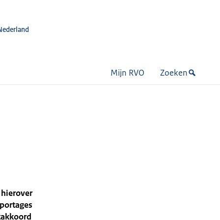
Nederland
Mijn RVO
Zoeken
 hierover
pportages
takkoord