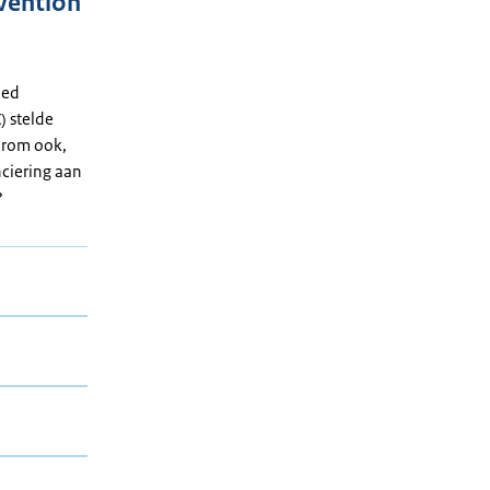
vention
oed
 stelde
arom ook,
nciering aan
?