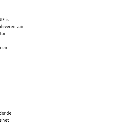
IE is
opleveren van
ctor
r en
der de
s het