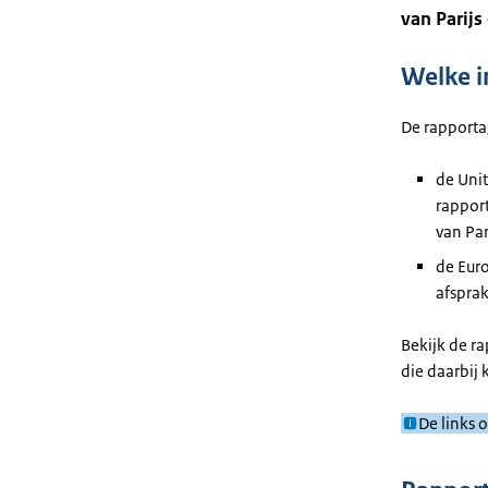
van Parijs
Welke i
De rapportag
de Uni
rappor
van Par
de Euro
afsprak
Bekijk de r
die daarbij
De links 