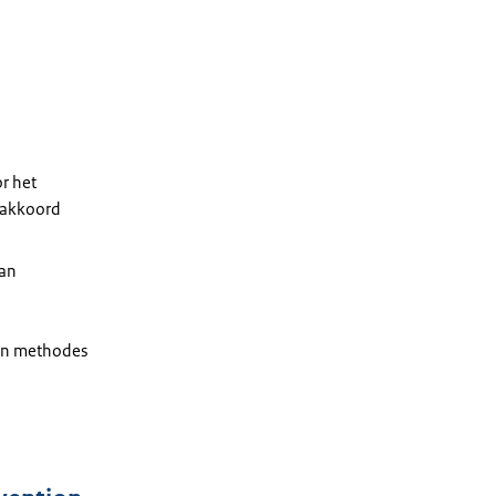
r het
takkoord
van
 en methodes