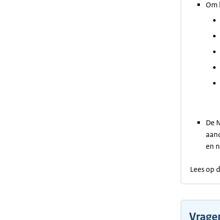
Om h
De N
aand
en n
Lees op 
Vragen