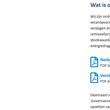
Wat is 
Wij zijn ond
verantwoorde
verslagen en
(emissiefac
stookwaarden
energiedrage
Neder
PDF 
Vasts
PDF 
Daarnaast c
'Governance 
opzetten va