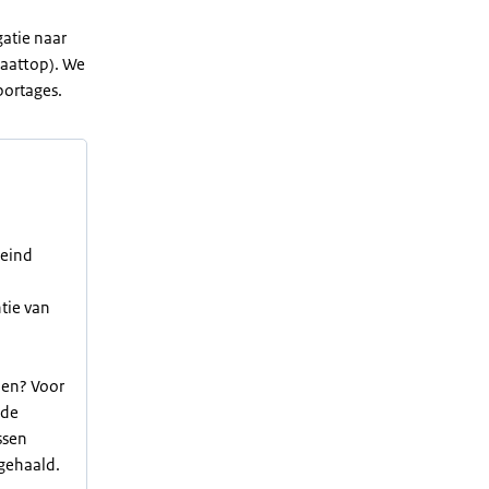
gatie naar
maattop). We
portages.
(eind
ntie van
len? Voor
 de
ssen
 gehaald.