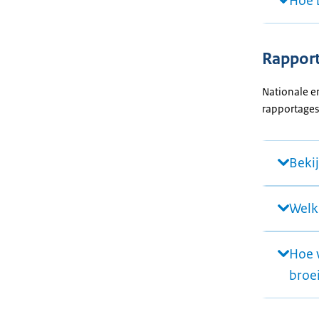
Hoe 
Rapport
Nationale e
rapportages
Beki
Welk
Hoe 
broe