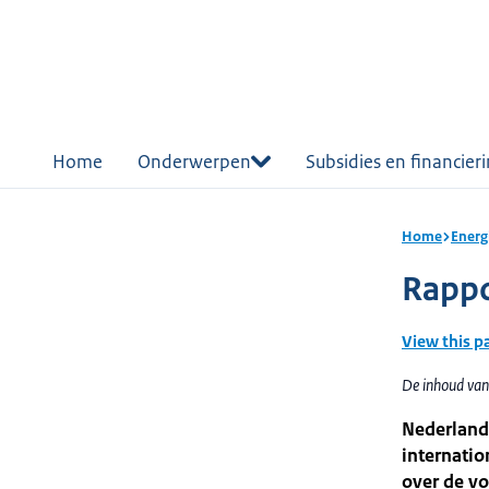
r de
tent
Home
Onderwerpen
Subsidies en financier
Home
Energ
Rappo
View this p
De inhoud van
Nederland 
internati
over de vo