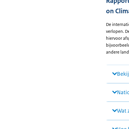
Rapport
on Clim
De internat
verlopen. D
hiervoor af
bijvoorbeel
andere land
Beki
Nati
Wat z