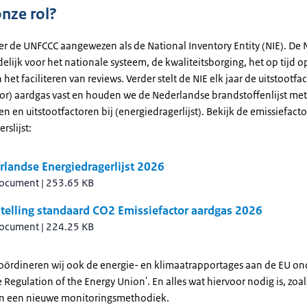
onze rol?
er de UNFCCC aangewezen als de National Inventory Entity (NIE). De N
lijk voor het nationale systeem, de kwaliteitsborging, het op tijd 
 het faciliteren van reviews. Verder stelt de NIE elk jaar de uitstootfa
tor) aardgas vast en houden we de Nederlandse brandstoffenlijst met
 en uitstootfactoren bij (energiedragerlijst). Bekijk de emissiefacto
rslijst:
landse Energiedragerlijst 2026
document
|
253.65 KB
telling standaard CO2 Emissiefactor aardgas 2026
document
|
224.25 KB
oördineren wij ook de energie- en klimaatrapportages aan de EU on
Regulation of the Energy Union'. En alles wat hiervoor nodig is, zoal
n een nieuwe monitoringsmethodiek.