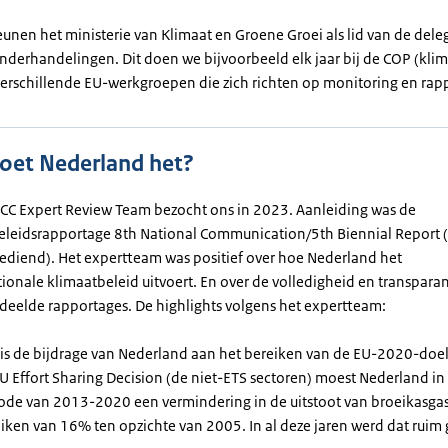
unen het ministerie van Klimaat en Groene Groei als lid van de dele
nderhandelingen. Dit doen we bijvoorbeeld elk jaar bij de COP (kli
 verschillende EU-werkgroepen die zich richten op monitoring en rap
oet Nederland het?
CC Expert Review Team bezocht ons in 2023. Aanleiding was de
eleidsrapportage 8th National Communication/5th Biennial Report 
ediend). Het expertteam was positief over hoe Nederland het
tionale klimaatbeleid uitvoert. En over de volledigheid en transpara
deelde rapportages. De highlights volgens het expertteam:
is de bijdrage van Nederland aan het bereiken van de EU-2020-doe
U Effort Sharing Decision (de niet-ETS sectoren) moest Nederland in
ode van 2013-2020 een vermindering in de uitstoot van broeikasga
iken van 16% ten opzichte van 2005. In al deze jaren werd dat ruim