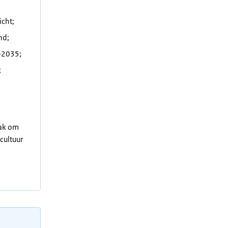
icht;
nd;
-2035;
;
aak om
cultuur