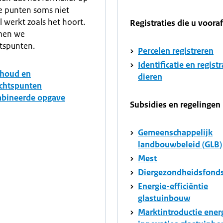
e punten soms niet
 werkt zoals het hoort.
Registraties die u voora
men we
tspunten.
Percelen registreren
Identificatie en registr
houd en
dieren
chtspunten
bineerde opgave
Subsidies en regelingen
Gemeenschappelijk
landbouwbeleid (GLB)
Mest
Diergezondheidsfond
Energie-efficiëntie
glastuinbouw
Marktintroductie ener