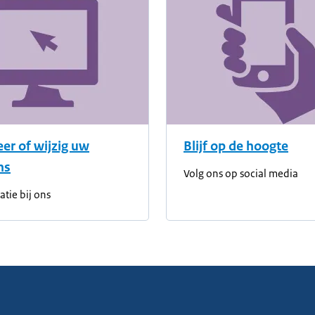
eer of wijzig uw
Blijf op de hoogte
ns
Volg ons op social media
atie bij ons