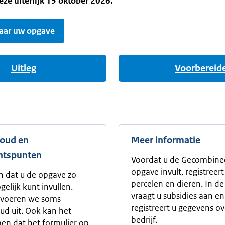
eze uiterlijk 15 oktober 2026.
naar uw opgave
Uitleg
Voorbereid
oud en
Meer informatie
htspunten
Voordat u de Gecombine
opgave invult, registreer
n dat u de opgave zo
percelen en dieren. In d
elijk kunt invullen.
vraagt u subsidies aan en
voeren we soms
registreert u gegevens o
d uit. Ook kan het
bedrijf.
n dat het formulier op