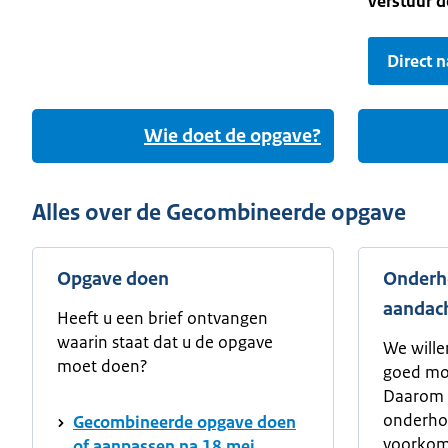
verstuur d
Direct 
Wie doet de opgave?
Alles over de Gecombineerde opgave
Opgave doen
Onderh
aandac
Heeft u een brief ontvangen
waarin staat dat u de opgave
We wille
moet doen?
goed mog
Daarom 
onderhou
Gecombineerde opgave doen
voorkome
of aanpassen na 18 mei