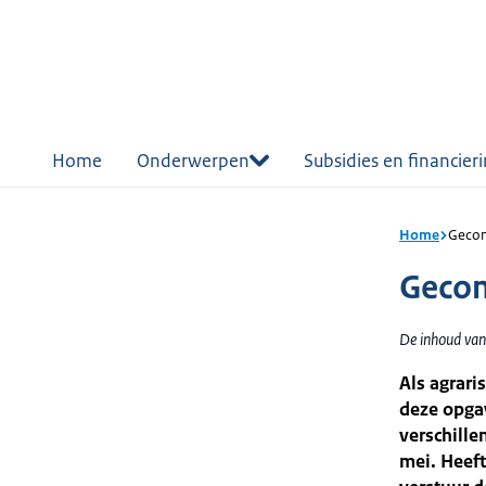
r de
tent
Home
Onderwerpen
Subsidies en financier
Home
Gecom
Gecom
De inhoud van
Als agrari
deze opgav
verschille
mei. Heeft