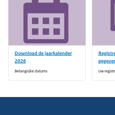
Download de jaarkalender
Registr
2026
gegeve
Belangrijke datums
Uw registr