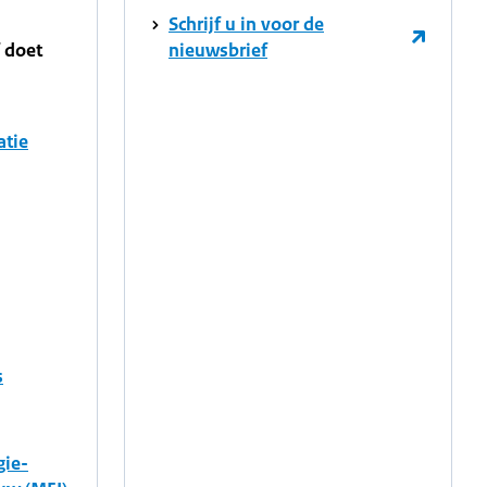
Schrijf u in voor de
f doet
nieuwsbrief
atie
s
gie-