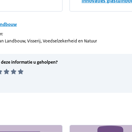
innovaties glastuinbo
andbouw
n:
van Landbouw, Visserij, Voedselzekerheid en Natuur