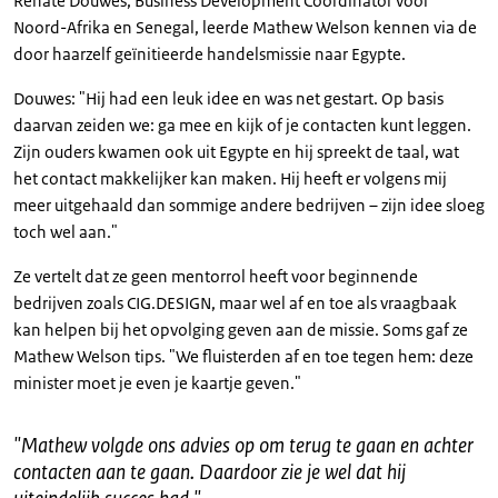
Renate Douwes, Business Development Coördinator voor
Noord-Afrika en Senegal, leerde Mathew Welson kennen via de
door haarzelf geïnitieerde handelsmissie naar Egypte.
Douwes: "Hij had een leuk idee en was net gestart. Op basis
daarvan zeiden we: ga mee en kijk of je contacten kunt leggen.
Zijn ouders kwamen ook uit Egypte en hij spreekt de taal, wat
het contact makkelijker kan maken. Hij heeft er volgens mij
meer uitgehaald dan sommige andere bedrijven – zijn idee sloeg
toch wel aan."
Ze vertelt dat ze geen mentorrol heeft voor beginnende
bedrijven zoals CIG.DESIGN, maar wel af en toe als vraagbaak
kan helpen bij het opvolging geven aan de missie. Soms gaf ze
Mathew Welson tips. "We fluisterden af en toe tegen hem: deze
minister moet je even je kaartje geven."
"
Mathew volgde ons advies op om terug te gaan en achter
contacten aan te gaan. Daardoor zie je wel dat hij