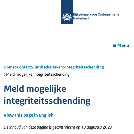
r de
tent
Rijksdienst voor Ondernemend
Nederland
Menu
Home
Contact
Juridische zaken
Integriteitsschending
Meld mogelijke integriteitsschending
Meld mogelijke
integriteitsschending
View this page in English
De inhoud van deze pagina is gecontroleerd op 18 augustus 2023