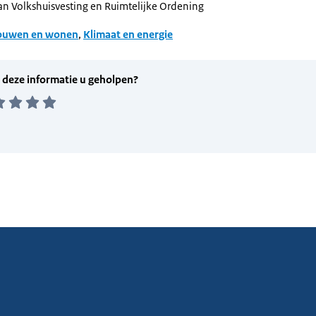
van Volkshuisvesting en Ruimtelijke Ordening
ouwen en wonen
,
Klimaat en energie