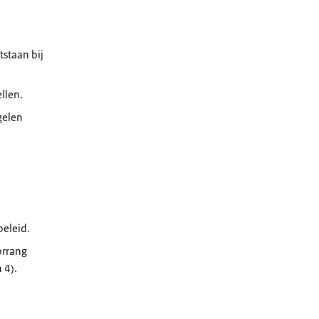
staan bij
llen.
gelen
beleid.
oorrang
 4).