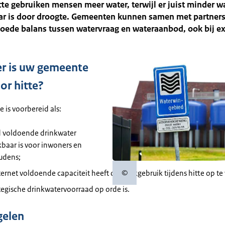
tte gebruiken mensen meer water, terwijl er juist minder w
ar is door droogte. Gemeenten kunnen samen met partners
goede balans tussen watervraag en wateraanbod, ook bij e
r is uw gemeente
or hitte?
 is voorbereid als:
jd voldoende drinkwater
baar is voor inwoners en
udens;
©
ernet voldoende capaciteit heeft om piekgebruik tijdens hitte op te
Copyrightinformatie
tegische drinkwatervoorraad op orde is.
gelen