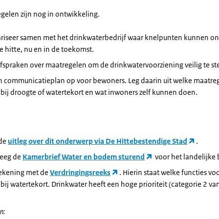
gelen zijn nog in ontwikkeling.
ariseer samen met het drinkwaterbedrijf waar knelpunten kunnen ont
 hitte, nu en in de toekomst.
spraken over maatregelen om de drinkwatervoorziening veilig te ste
en communicatieplan op voor bewoners. Leg daarin uit welke maatre
bij droogte of watertekort en wat inwoners zelf kunnen doen.
 de
uitleg over dit onderwerp via De Hittebestendige Stad
.
eeg de
Kamerbrief Water en bodem sturend
voor het landelijke 
ekening met de
Verdringingsreeks
. Hierin staat welke functies v
 bij watertekort. Drinkwater heeft een hoge prioriteit (categorie 2 van
n: