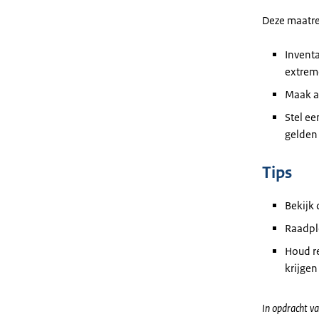
Deze maatre
Invent
extreme
Maak af
Stel e
gelden 
Tips
Bekijk
Raadpl
Houd r
krijgen
In opdracht va