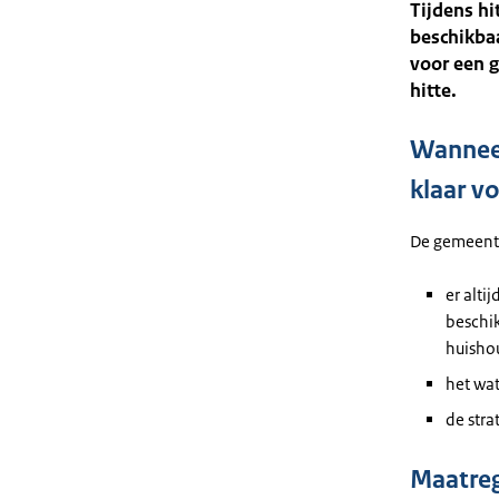
Tijdens hi
beschikba
voor een 
hitte.
Wannee
klaar vo
De gemeente
er alti
beschik
huisho
het wat
de stra
Maatre