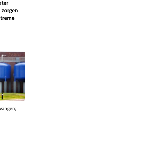
ater
 zorgen
xtreme
 vangen;