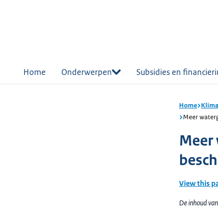
r de
tent
Home
Onderwerpen
Subsidies en financier
Home
Klima
Meer waterg
Meer 
besch
View this p
De inhoud van