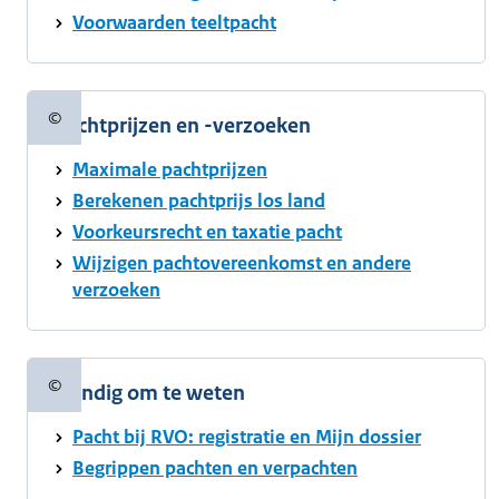
Voorwaarden teeltpacht
©
Pachtprijzen en -verzoeken
Copyrightinformatie
Maximale pachtprijzen
Berekenen pachtprijs los land
Voorkeursrecht en taxatie pacht
Wijzigen pachtovereenkomst en andere
verzoeken
©
Handig om te weten
Copyrightinformatie
Pacht bij RVO: registratie en Mijn dossier
Begrippen pachten en verpachten