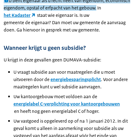
U bent eigenaar als u recht heeft van eigendom, economisch
eigendom, opstal of erfpacht van het gebouw.
In
het Kadaster
staat wie eigenaar is. Is uw
gemeente de eigenaar? Dan moet uw gemeente de aanvraag
doen. Ga hiervoor in gesprek met uw gemeente.
Wanneer krijgt u geen subsidie?
U krijgt in deze gevallen geen DUMAVA-subsidie:
U vraagt subsidie aan voor maatregelen die u moet
uitvoeren door de
energiebesparingsplicht
. Voor andere
maatregelen kunt u wel subsidie aanvragen.
Uw kantoorgebouw moet voldoen aan de
energielabel C-verplichting voor kantoorgebouwen
en heeft nog geen energielabel C of hoger.
Uw vastgoed is opgeleverd op of na 1 januari 2012. In dit
geval komt u alleen in aanmerking voor subsidie als uw
vastgoed van het aardgas afgaat vóór het einde van