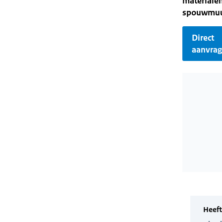
materialen
spouwmuur-
Direct
aanvra
Wordt gela