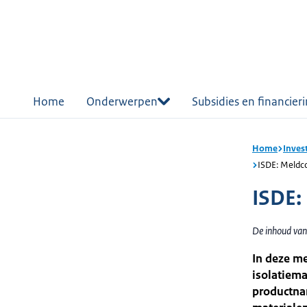
r de
tent
Home
Onderwerpen
Subsidies en financier
Home
Inves
ISDE: Meldco
ISDE:
De inhoud van 
In deze me
isolatiema
productna