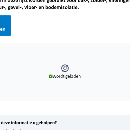
 in deze lijst worden gebruikt voor dak-, zolder-, vlieringvl
, gevel-, vloer- en bodemisolatie.
gen
Wordt geladen
den