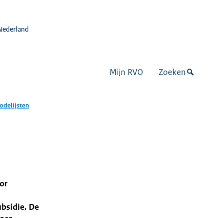
Nederland
Mijn RVO
Zoeken
odelijsten
or
bsidie. De