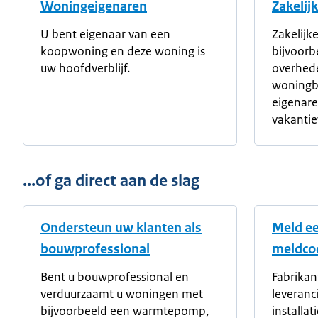
Woningeigenaren
Zakelij
U bent eigenaar van een
Zakelijke
koopwoning en deze woning is
bijvoorb
uw hoofdverblijf.
overhede
woningb
eigenare
vakantie
...of ga direct aan de slag
Ondersteun uw klanten als
Meld ee
bouwprofessional
meldcod
Bent u bouwprofessional en
Fabrikan
verduurzaamt u woningen met
leveranc
bijvoorbeeld een warmtepomp,
installat