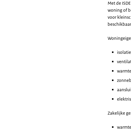
Met de ISDE
woning of be
voor kleinsc
beschikbaar
Woningeigen
isolat
ventil
warmt
zonneb
aanslu
elektr
Zakelijke ge
warmt