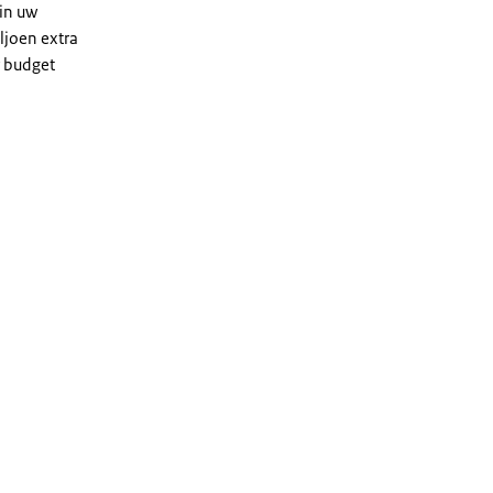
in uw
ljoen extra
w budget