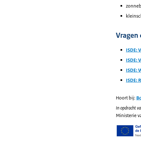
zonneb
kleinsc
Vragen 
ISDE: 
ISDE: V
ISDE: W
ISDE: 
Hoort bij:
B
In opdracht va
Ministerie 