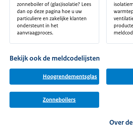
zonneboiler of (glas)isolatie? Lees
isolatie
dan op deze pagina hoe u uw
warmtep
particuliere en zakelijke klanten
ventilat
ondersteunt in het
product
aanvraagproces.
meldcode
Bekijk ook de meldcodelijsten
Hoogrendementsglas
Zonneboilers
Over de