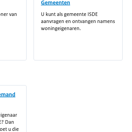
Gemeenten
oner van
U kunt als gemeente ISDE
aanvragen en ontvangen namens
woningeigenaren.
iemand
eigenaar
E? Dan
oet u die