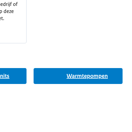
edrijf of
p deze
t.
nits
Warmtepompen