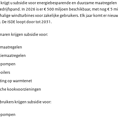
 krijgt u subsidie voor energiebesparende en duurzame maatregelen 
drijfspand. In 2026 is er € 500 miljoen beschikbaar, met nog € 5 mi
halige windturbines voor zakelijke gebruikers. Elk jaar komt er nieu
. De ISDE loopt door tot 2031.
aren krijgen subsidie voor:
iemaatregelen
atiemaatregelen
epompen
oilers
iting op warmtenet
ische kookvoorzieningen
bruikers krijgen subsidie voor:
epompen