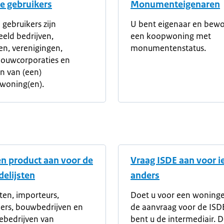
ke gebruikers
Monumenteigenaren
 gebruikers zijn
U bent eigenaar en bew
eeld bedrijven,
een koopwoning met
n, verenigingen,
monumentenstatus.
ouwcorporaties en
n van (een)
woning(en).
n product aan voor de
Vraag ISDE aan voor 
elijsten
anders
ten, importeurs,
Doet u voor een woning
iers, bouwbedrijven en
de aanvraag voor de ISD
iebedrijven van
bent u de intermediair. D