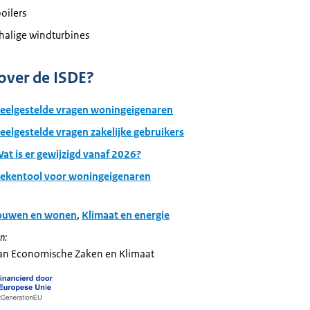
oilers
halige windturbines
over de ISDE?
Veelgestelde vragen woningeigenaren
eelgestelde vragen zakelijke gebruikers
at is er gewijzigd vanaf 2026?
Rekentool voor woningeigenaren
ouwen en wonen
,
Klimaat en energie
n:
van Economische Zaken en Klimaat