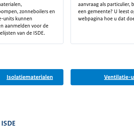
materialen,
aanvraag als particulier, b
ompen, zonneboilers en
een gemeente? U leest o
ie-units kunnen
webpagina hoe u dat doe
en aanmelden voor de
lijsten van de ISDE.
Isolatiematerialen
Ventilatie-u
 ISDE