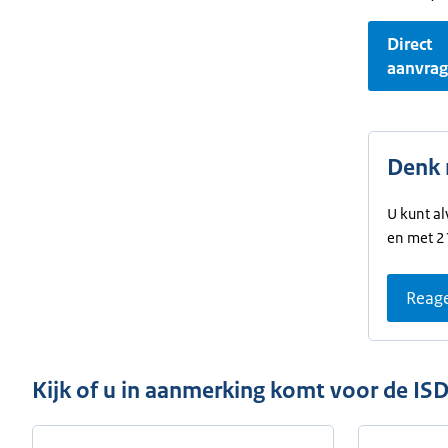
Direct
aanvra
Denk 
U kunt al
en met 21
Reage
Kijk of u in aanmerking komt voor de ISD