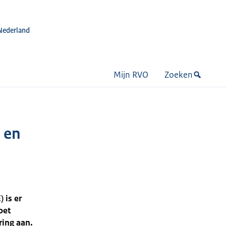
Nederland
Mijn RVO
Zoeken
 en
 is er
oet
ring aan.