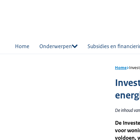
r de
tent
Home
Onderwerpen
Subsidies en financier
Home
Inves
Inves
energ
De inhoud van 
De Investe
voor woni
voldoen, w