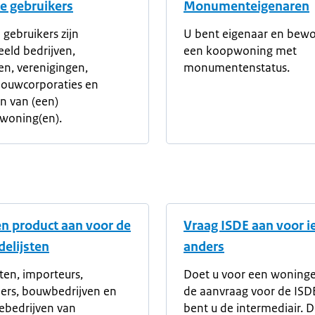
ke gebruikers
Monumenteigenaren
 gebruikers zijn
U bent eigenaar en bew
eeld bedrijven,
een koopwoning met
n, verenigingen,
monumentenstatus.
ouwcorporaties en
n van (een)
woning(en).
n product aan voor de
Vraag ISDE aan voor 
elijsten
anders
ten, importeurs,
Doet u voor een woning
iers, bouwbedrijven en
de aanvraag voor de ISD
iebedrijven van
bent u de intermediair. D