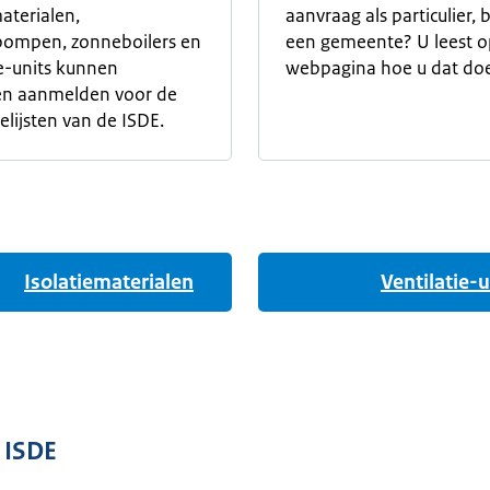
materialen,
aanvraag als particulier, b
ompen, zonneboilers en
een gemeente? U leest o
ie-units kunnen
webpagina hoe u dat doe
en aanmelden voor de
lijsten van de ISDE.
Isolatiematerialen
Ventilatie-u
 ISDE