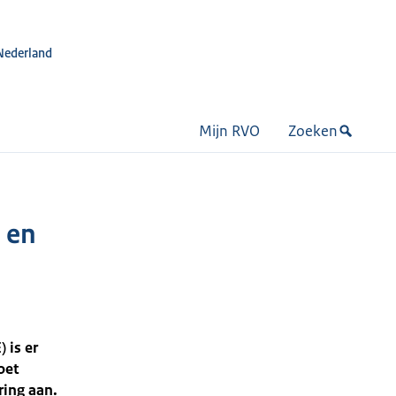
Nederland
Mijn RVO
Zoeken
 en
 is er
oet
ring aan.