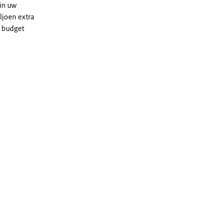
in uw
ljoen extra
w budget