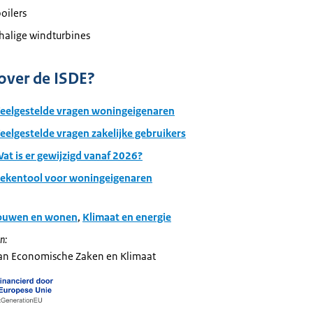
oilers
halige windturbines
over de ISDE?
Veelgestelde vragen woningeigenaren
eelgestelde vragen zakelijke gebruikers
at is er gewijzigd vanaf 2026?
Rekentool voor woningeigenaren
ouwen en wonen
,
Klimaat en energie
n:
van Economische Zaken en Klimaat