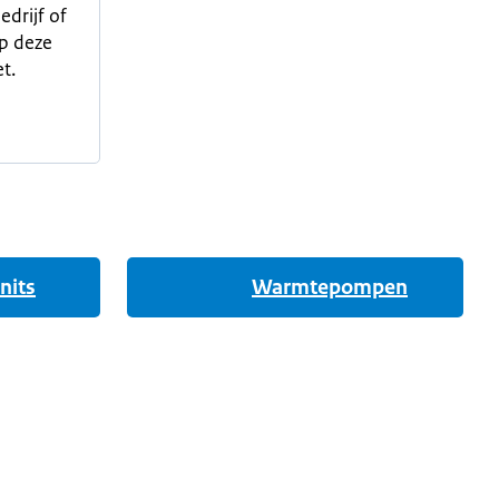
edrijf of
p deze
t.
nits
Warmtepompen