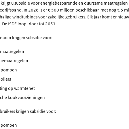
 krijgt u subsidie voor energiebesparende en duurzame maatregelen 
drijfspand. In 2026 is er € 500 miljoen beschikbaar, met nog € 5 mi
halige windturbines voor zakelijke gebruikers. Elk jaar komt er nieu
. De ISDE loopt door tot 2031.
aren krijgen subsidie voor:
iemaatregelen
atiemaatregelen
epompen
oilers
iting op warmtenet
ische kookvoorzieningen
bruikers krijgen subsidie voor:
epompen