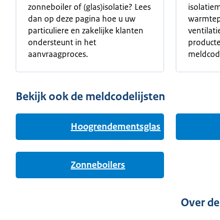
zonneboiler of (glas)isolatie? Lees
isolatie
dan op deze pagina hoe u uw
warmtep
particuliere en zakelijke klanten
ventilat
ondersteunt in het
product
aanvraagproces.
meldcode
Bekijk ook de meldcodelijsten
Hoogrendementsglas
Zonneboilers
Over de