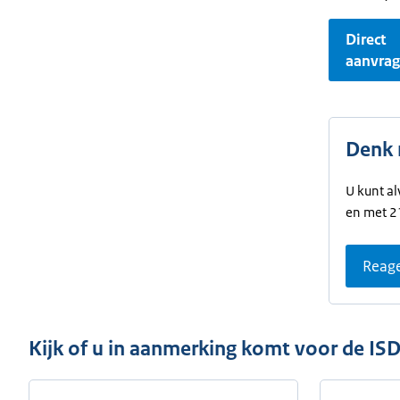
Direct
aanvra
Denk 
U kunt al
en met 21
Reage
Kijk of u in aanmerking komt voor de ISD