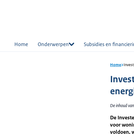
r de
tent
Home
Onderwerpen
Subsidies en financier
Home
Inves
Inves
energ
De inhoud van 
De Investe
voor woni
voldoen, w