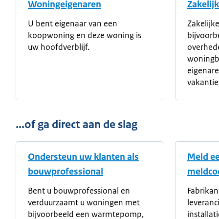
Woningeigenaren
Zakelij
U bent eigenaar van een
Zakelijke
koopwoning en deze woning is
bijvoorb
uw hoofdverblijf.
overhede
woningb
eigenare
vakantie
...of ga direct aan de slag
Ondersteun uw klanten als
Meld ee
bouwprofessional
meldcod
Bent u bouwprofessional en
Fabrikan
verduurzaamt u woningen met
leveranc
bijvoorbeeld een warmtepomp,
installat