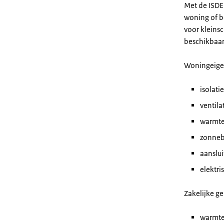
Met de ISDE
woning of be
voor kleinsc
beschikbaar
Woningeigen
isolat
ventil
warmt
zonneb
aanslu
elektr
Zakelijke ge
warmt