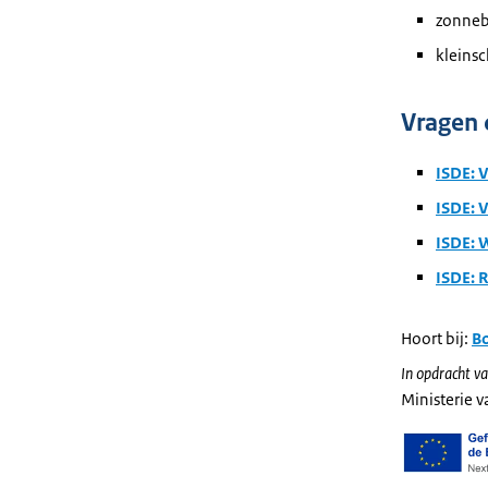
zonneb
kleinsc
Vragen 
ISDE: 
ISDE: V
ISDE: W
ISDE: 
Hoort bij:
B
In opdracht va
Ministerie 