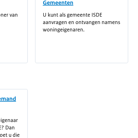
Gemeenten
oner van
U kunt als gemeente ISDE
aanvragen en ontvangen namens
woningeigenaren.
iemand
eigenaar
E? Dan
oet u die