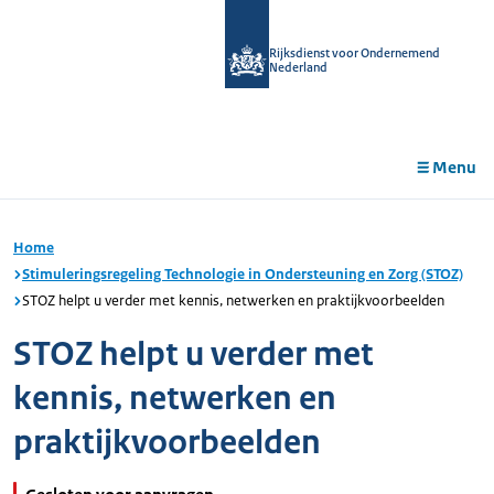
r de
tent
Rijksdienst voor Ondernemend
Nederland
Menu
Home
Stimuleringsregeling Technologie in Ondersteuning en Zorg (STOZ)
STOZ helpt u verder met kennis, netwerken en praktijkvoorbeelden
STOZ helpt u verder met
kennis, netwerken en
praktijkvoorbeelden