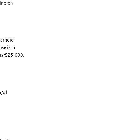
ineren
verheid
se is in
is € 25.000.
n/of
e