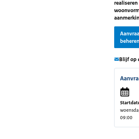
realiseren
woonvorm 
aanmerkin
Aanvra
behere
Blijf op
Aanvra
Startdat
woensdag
09:00