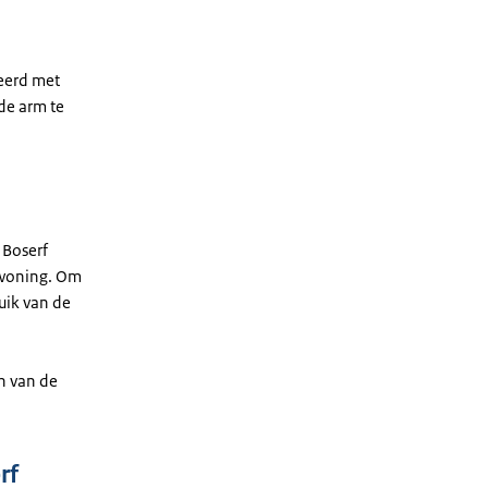
eerd met
de arm te
 Boserf
 woning. Om
uik van de
n van de
rf