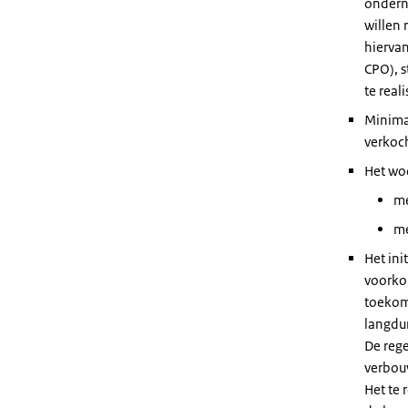
ondern
willen 
hierva
CPO), 
te real
Minima
verkoc
Het wo
me
me
Het ini
voorko
toekom
langdu
De reg
verbouw
Het te