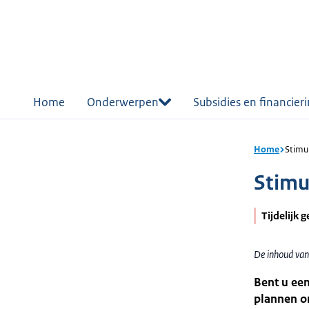
r de
tent
Home
Onderwerpen
Subsidies en financier
Home
Stimu
Stimu
Tijdelijk 
De inhoud van
Bent u een
plannen o