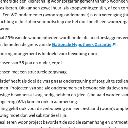
emers die een kleinschalig woonzorgarrangement vanaf 5 woonee
realiseren. Dit kunnen zowel huur- als koopwoningen zijn, of een co
n. Een WZ-ondernemer (woonzorg ondernemer) is een vereniging (b
stichting of besloten vennootschap die het doel heeft een woonzor
iseren.
al 25% van de wooneenheden wordt onder de huurtoeslaggrens ver
ht beneden de grens van de
Nationale Hypotheek Garantie
.
onzorgarrangement is bedoeld voor bewoning door
nsen van 55 jaar en ouder, en/of
nsen met een structurele zorgvraag.
tiatief heeft als doel de vraag naar ondersteuning of zorg uit te stellen
men. Projecten van sociale ondernemers en bewonersinitiatieven w
stige bewoners al zorg nodig hebben en (deels) betaald worden van
rige zorg (Wlz) komen ook in aanmerking.
eling geldt ook voor de verbouwing van een bestaand (woon)comple
ing moet dan wel substantieel zijn.
 realiseren woonproject bevordert de sociale samenhang en ontmoet