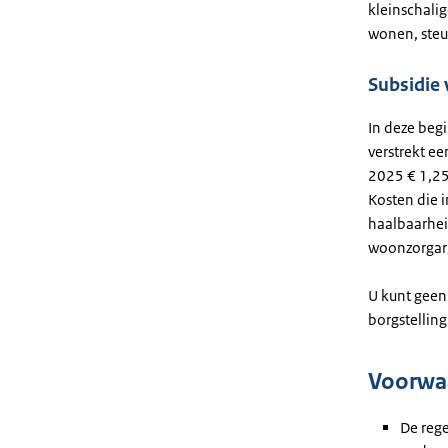
kleinschali
wonen, steun
Subsidie
In deze begi
verstrekt ee
2025 € 1,25
Kosten die 
haalbaarhe
woonzorgar
U kunt geen
borgstelling
Voorwa
De rege