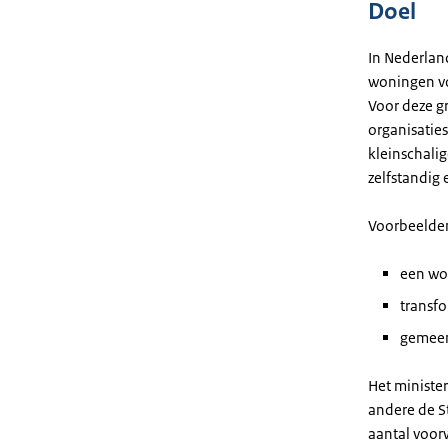
Doel
In Nederlan
woningen vo
Voor deze gr
organisatie
kleinschali
zelfstandig
Voorbeelden
een wo
transf
gemeen
Het minister
andere de S
aantal voorw