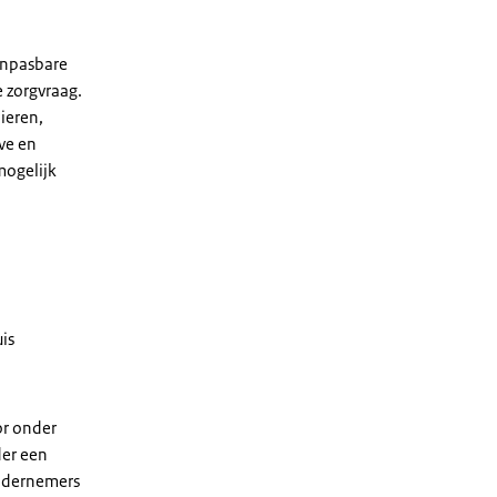
anpasbare
 zorgvraag.
lieren,
ve en
mogelijk
is
or onder
der een
ondernemers