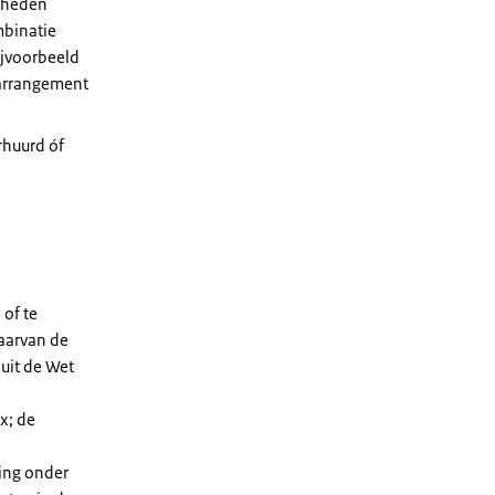
nheden
mbinatie
ijvoorbeeld
garrangement
huurd óf
 of te
aarvan de
uit de Wet
x; de
ing onder