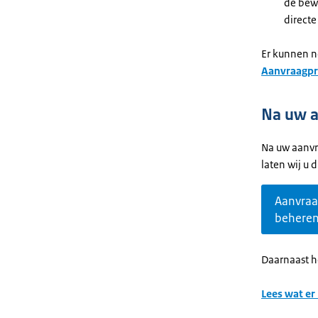
de bew
directe
Er kunnen n
Aanvraagpr
Na uw 
Na uw aanvr
laten wij u 
Aanvra
behere
Daarnaast he
Lees wat er