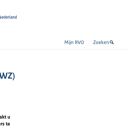
Nederland
Mijn RVO
Zoeken
SWZ)
akt u
rs te