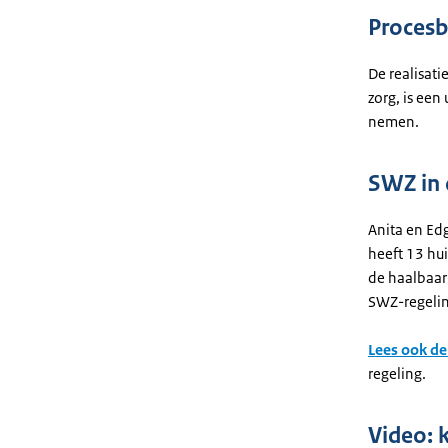
Procesb
De realisat
zorg, is een
nemen.
SWZ in 
Anita en Ed
heeft 13 hu
de haalbaar
SWZ-regeli
Lees ook de
regeling.
Video: 