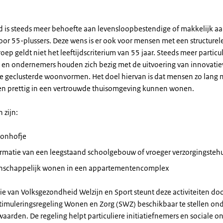
d is steeds meer behoefte aan levensloopbestendige of makkelijk a
or 55-plussers. Deze wens is er ook voor mensen met een structurele
oep geldt niet het leeftijdscriterium van 55 jaar. Steeds meer particu
s en ondernemers houden zich bezig met de uitvoering van innovatie
ge geclusterde woonvormen. Het doel hiervan is dat mensen zo lang 
 en prettig in een vertrouwde thuisomgeving kunnen wonen.
 zijn:
onhofje
ormatie van een leegstaand schoolgebouw of vroeger verzorgingstehu
schappelijk wonen in een appartementencomplex
ie van Volksgezondheid Welzijn en Sport steunt deze activiteiten do
timuleringsregeling Wonen en Zorg (SWZ) beschikbaar te stellen on
aarden. De regeling helpt particuliere initiatiefnemers en sociale 