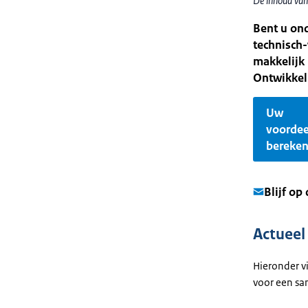
De inhoud van 
Bent u on
technisch
makkelijk
Ontwikkel
Uw
voordee
bereke
Blijf op
Actueel
Hieronder v
voor een sa