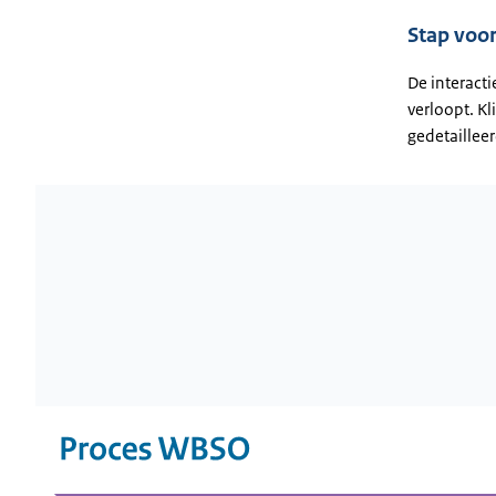
Stap voor
De interacti
verloopt. K
gedetailleer
Wordt geladen