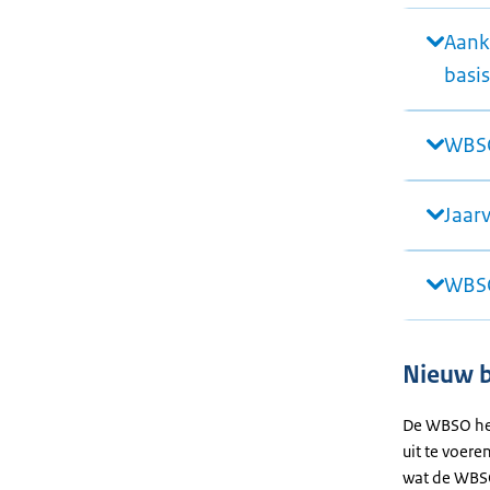
Aank
basis
WBSO
Jaar
WBSO
Nieuw b
De WBSO hel
uit te voer
wat de WBSO