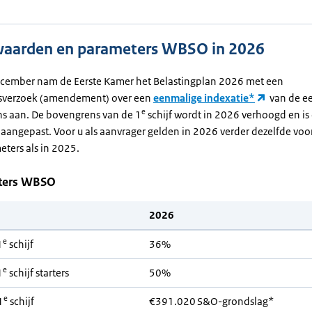
aarden en parameters WBSO in 2026
cember nam de Eerste Kamer het Belastingplan 2026 met een
gsverzoek (amendement) over een
eenmalige indexatie*
van de ee
e
ns aan. De bovengrens van de 1
schijf wordt in 2026 verhoogd en is
 aangepast. Voor u als aanvrager gelden in 2026 verder dezelfde vo
ters als in 2025.
ters WBSO
2026
e
1
schijf
36%
e
1
schijf starters
50%
e
1
schijf
€391.020 S&O-grondslag*