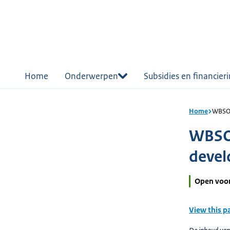
r de
tent
Home
Onderwerpen
Subsidies en financier
Home
WBSO:
WBSO:
deve
Open voo
View this p