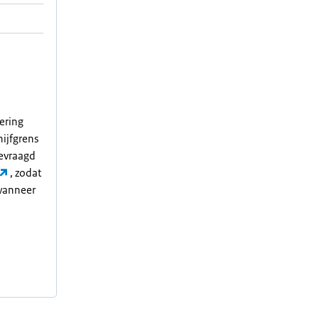
ering
hijfgrens
gevraagd
, zodat
wanneer