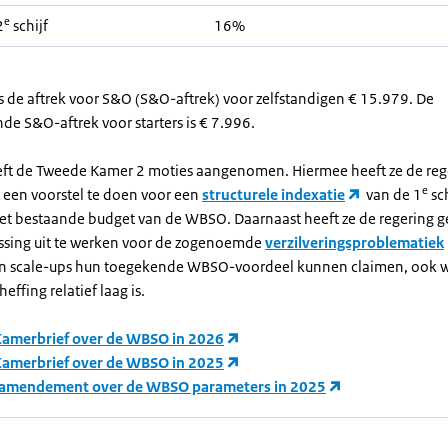
e
2
schijf
16%
s de aftrek voor S&O (S&O-aftrek) voor zelfstandigen € 15.979. De
de S&O-aftrek voor starters is € 7.996.
ft de Tweede Kamer 2 moties aangenomen. Hiermee heeft ze de reg
e
 een voorstel te doen voor een
structurele indexatie
van de 1
sc
et bestaande budget van de WBSO. Daarnaast heeft ze de regering 
ssing uit te werken voor de zogenoemde
verzilveringsproblematiek
 en scale-ups hun toegekende WBSO-voordeel kunnen claimen, ook 
effing relatief laag is.
Kamerbrief over de WBSO in 2026
Kamerbrief over de WBSO in 2025
 amendement over de WBSO parameters in 2025