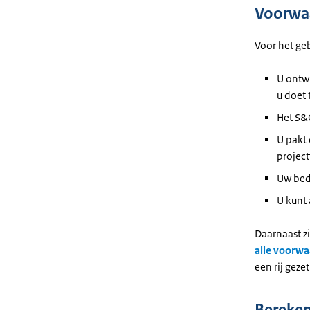
Voorwa
Voor het ge
U ontwi
u doet
Het S&O
U pakt
project
Uw bedr
U kunt
Daarnaast z
alle voorw
een rij gezet
Bereken