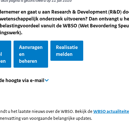
deze pagina is gecontroleerd op 22 juli 2026
dernemer en gaat u aan Research & Development (R&D) do
-wetenschappelijk onderzoek uitvoeren? Dan ontvangt u he
 belastingvoordeel vanuit de WBSO (Wet Bevordering Speu
ingswerk).
Aanvragen
Realisatie
l
en
melden
nen
beheren
 de hoogte via e-mail
indt u het laatste nieuws over de WBSO. Bekijk de
WBSO actualiteit
menvatting van voorgaande belangrijke updates.