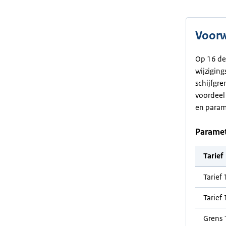
Voorw
Op 16 de
wijzigin
schijfgre
voordeel
en parame
Parame
Tarief
Tarief 
Tarief 
Grens 