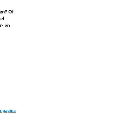
en? Of
el
r- en
enpagina