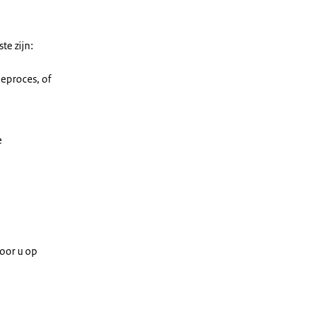
te zijn:
ieproces, of
e
oor u op