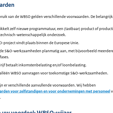
arden
bruik van de WBSO gelden verschillende voorwaarden. De belangrijks
kkelt zelf nieuwe programmatuur, een (tastbaar) product of product
 technisch-wetenschappelijk onderzoek.
-project vindt plaats binnen de Europese Unie.
 de S&O-werkzaamheden planmatig aan, met bijvoorbeeld meerder
fases.
ijf betaalt inkomstenbelasting en/of loonbelasting.
 alléén WBSO aanvragen voor toekomstige S&O-werkzaamheden.
ijn er verschillende aanvullende voorwaarden. Wij hebben
aarden voor zelfstandigen en voor ondernemingen met personeel
v
.
 uw voordeel: WBSO-wijzer