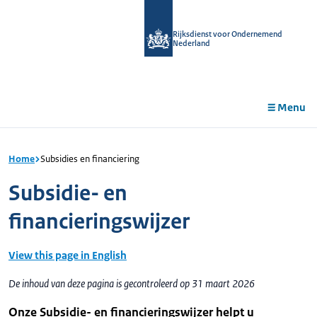
r de
tent
Rijksdienst voor Ondernemend
Nederland
Menu
Home
Subsidies en financiering
Subsidie- en
financieringswijzer
View this page in English
De inhoud van deze pagina is gecontroleerd op 31 maart 2026
Onze Subsidie- en financieringswijzer helpt u