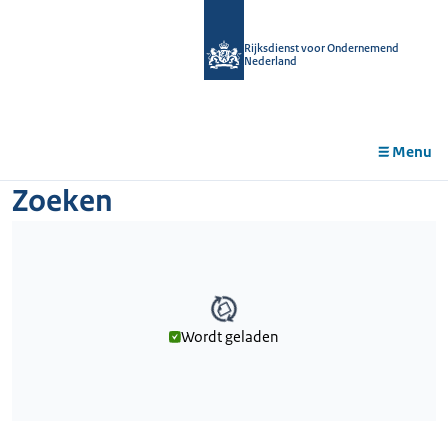
r de
tent
Rijksdienst voor Ondernemend
Nederland
Menu
Zoeken
Wordt geladen
Wordt geladen