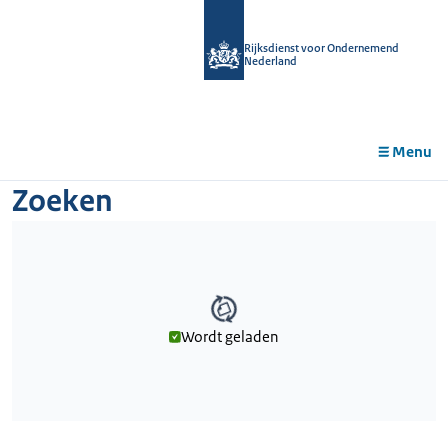
r de
tent
Rijksdienst voor Ondernemend
Nederland
Menu
Zoeken
Wordt geladen
Wordt geladen