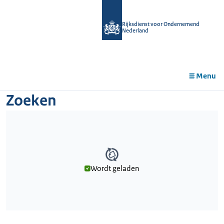
r de
tent
Rijksdienst voor Ondernemend
Nederland
Menu
Zoeken
Wordt geladen
Wordt geladen