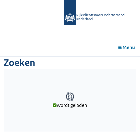
r de
tent
Rijksdienst voor Ondernemend
Nederland
Menu
Zoeken
Wordt geladen
Wordt geladen