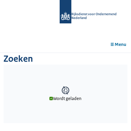
r de
tent
Rijksdienst voor Ondernemend
Nederland
Menu
Zoeken
Wordt geladen
Wordt geladen