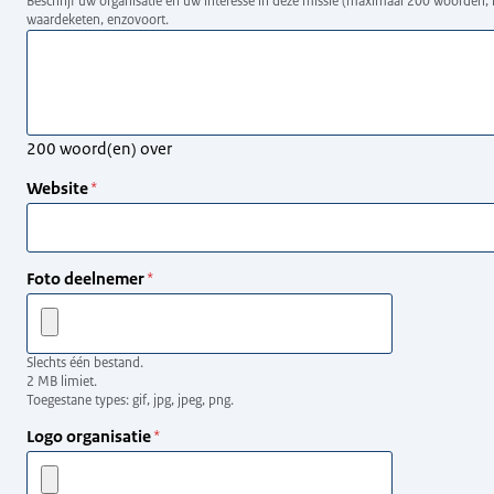
Beschrijf uw organisatie en uw interesse in deze missie (maximaal 200 woorden, 
waardeketen, enzovoort.
200
woord(en) over
Website
Foto deelnemer
Slechts één bestand.
2 MB limiet.
Toegestane types: gif, jpg, jpeg, png.
Logo organisatie