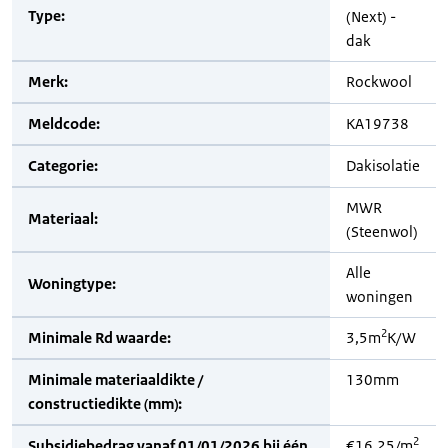
Type:
(Next) -
dak
Merk:
Rockwool
Meldcode:
KA19738
Categorie:
Dakisolatie
MWR
Materiaal:
(Steenwol)
Alle
Woningtype:
woningen
2
Minimale Rd waarde:
3,5m
K/W
Minimale materiaaldikte /
130mm
constructiedikte (mm):
2
Subsidiebedrag vanaf 01/01/2026 bij één
€16,25/m