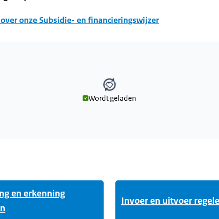
over onze Subsidie- en financieringswijzer
Wordt geladen
den
ng en erkenning
Invoer en uitvoer regel
en