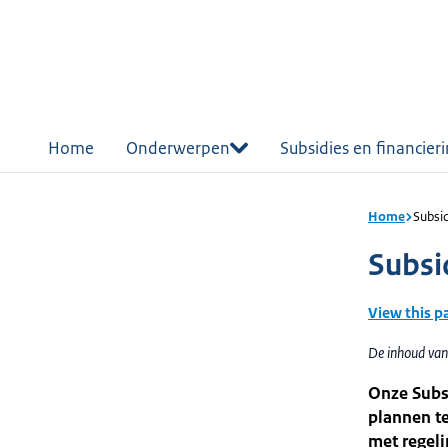
r de
tent
Home
Onderwerpen
Subsidies en financier
Home
Subsid
Subsi
View this p
De inhoud van
Onze Subsi
plannen te
met regel