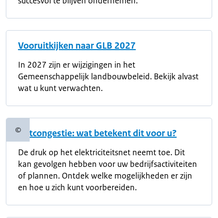
succesvol te blijven ondernemen.
Vooruitkijken naar GLB 2027
In 2027 zijn er wijzigingen in het
Gemeenschappelijk landbouwbeleid. Bekijk alvast
wat u kunt verwachten.
©
Netcongestie: wat betekent dit voor u?
Copyrightinformatie
De druk op het elektriciteitsnet neemt toe. Dit
kan gevolgen hebben voor uw bedrijfsactiviteiten
of plannen. Ontdek welke mogelijkheden er zijn
en hoe u zich kunt voorbereiden.