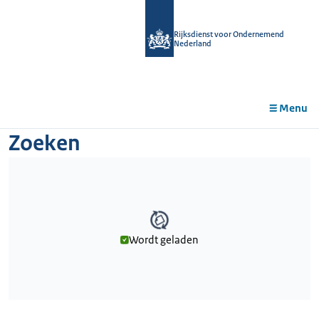
r de
tent
Rijksdienst voor Ondernemend
Nederland
Menu
Zoeken
Wordt geladen
Wordt geladen