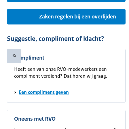
Zaken regelen bij een overlijden
Suggestie, compliment of klacht?
©
Compliment
Copyrightinformatie
Heeft een van onze RVO-medewerkers een
compliment verdiend? Dat horen wij graag.
Een compliment geven
Oneens met RVO