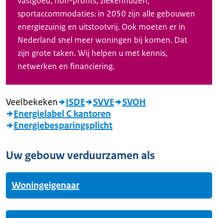
vastgoed, non-profits, ziekenhuizen,
sportaccommodaties: in 2050 zijn alle gebouwen
energiezuinig en uitstootvrij. Ook moeten er in
Nederland snel meer woningen bij komen. Dat
zijn grote taken. Wij helpen u met kennis,
netwerken en financiering.
Veelbekeken
ISDE
SVVE
SVOH
Energielabel C kantoren
Energiebesparingsplicht
Uw gebouw verduurzamen als
Woningeigenaar