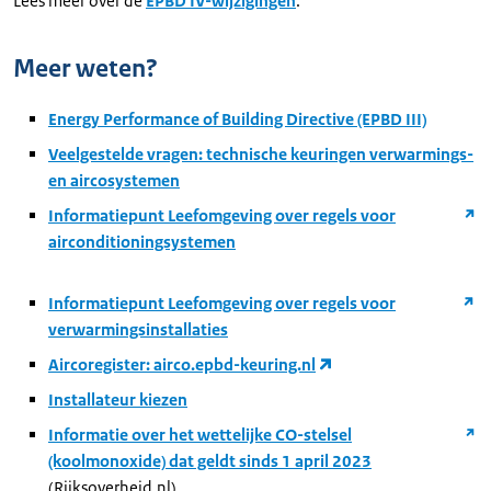
Lees meer over de
EPBD IV-wijzigingen
.
Meer weten?
Energy Performance of Building Directive (EPBD III)
Veelgestelde vragen: technische keuringen verwarmings-
en aircosystemen
Informatiepunt Leefomgeving over regels voor
airconditioningsystemen
Informatiepunt Leefomgeving over regels voor
verwarmingsinstallaties
Aircoregister: airco.epbd-keuring.nl
Installateur kiezen
Informatie over het wettelijke CO-stelsel
(koolmonoxide) dat geldt sinds 1 april 2023
(Rijksoverheid.nl)