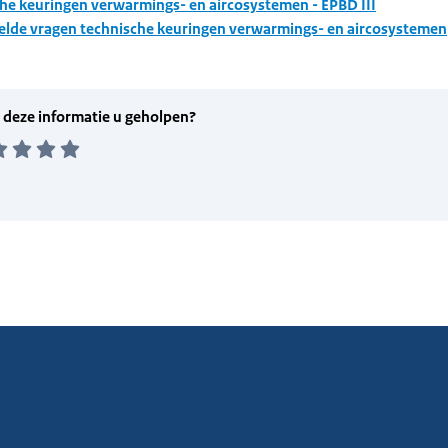
he keuringen verwarmings- en aircosystemen - EPBD III
elde vragen technische keuringen verwarmings- en aircosystemen