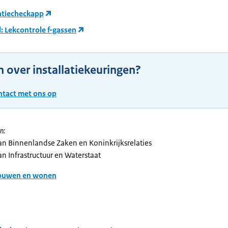
latiecheckapp
: Lekcontrole f-gassen
 over installatiekeuringen?
tact met ons op
n:
van Binnenlandse Zaken en Koninkrijksrelaties
an Infrastructuur en Waterstaat
ouwen en wonen