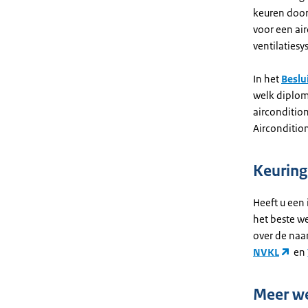
keuren door
voor een ai
ventilaties
In het
Beslu
welk diplom
airconditio
Airconditio
Keuring
Heeft u een 
het beste we
over de naam
NVKL
en
Meer w