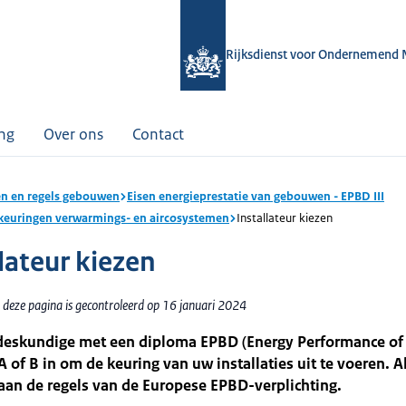
Rijksdienst voor Ondernemend 
ing
Over ons
Contact
n en regels gebouwen
Eisen energieprestatie van gebouwen - EPBD III
keuringen verwarmings- en aircosystemen
Installateur kiezen
lateur kiezen
 deze pagina is gecontroleerd op 16 januari 2024
deskundige met een diploma EPBD (Energy Performance of 
 A of B in om de keuring van uw installaties uit te voeren. 
aan de regels van de Europese EPBD-verplichting.