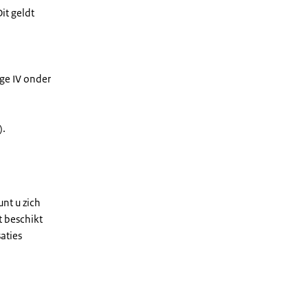
it geldt
age IV onder
).
unt u zich
t beschikt
aties