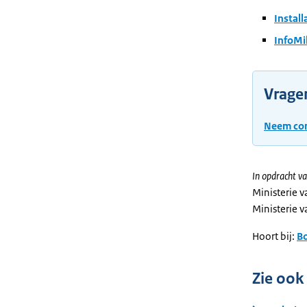
Instal
InfoMil
Vragen
Neem con
In opdracht va
Ministerie 
Ministerie v
Hoort bij:
B
Zie ook