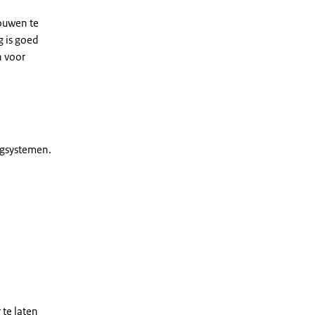
ouwen te
 is goed
n voor
ngsystemen.
te laten