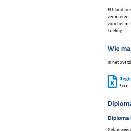
EU-landen z
verbeteren.
voor het mil
koeling.
Wie mag
In het over
Regi
Excel
Diploma’
Diploma 
Gebouweigen